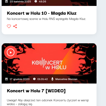
25 kwietnia 2025
48:26
Koncert w Holu 10 - Magda Kluz
Na koncertowej scenie w Holu RNŚ wystąpiła Magda Kluz.
Marcelina Słomian
17 grudnia 2023
01:31:42
Koncert w Holu 7 [WIDEO]
Uwaga! Aby obejrzeć ten odcinek Koncertu życzeń w wersji
wideo - zaloguj się.