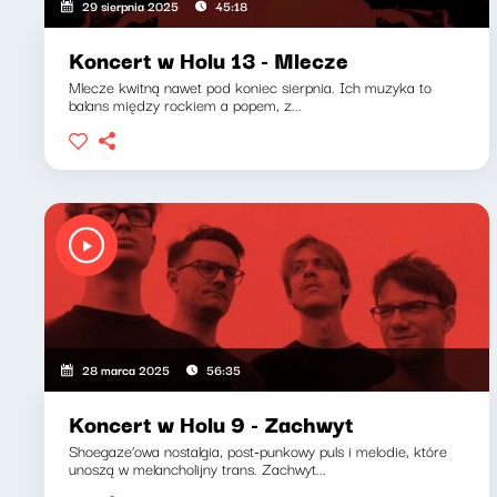
29 sierpnia 2025
45:18
Koncert w Holu 13 - Mlecze
Mlecze kwitną nawet pod koniec sierpnia. Ich muzyka to
balans między rockiem a popem, z...
28 marca 2025
56:35
Koncert w Holu 9 - Zachwyt
Shoegaze’owa nostalgia, post-punkowy puls i melodie, które
unoszą w melancholijny trans. Zachwyt...