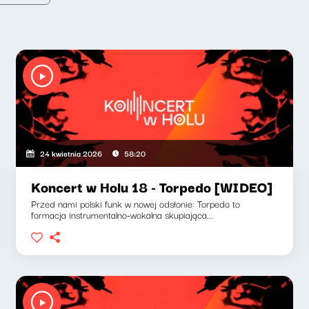
24 kwietnia 2026
58:20
Koncert w Holu 18 - Torpedo [WIDEO]
Przed nami polski funk w nowej odsłonie: Torpedo to
formacja instrumentalno-wokalna skupiająca...