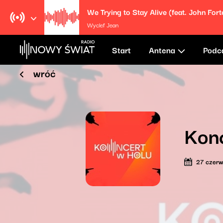
Wyclef Jean
Start
Antena
Podc
wróć
Konc
27 czer