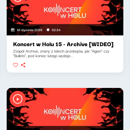
16 stycznia 2026
32:24
Koncert w Holu 15 - Archive [WIDEO]
Zespół Archive, znany z takich przebojów, jak "Again" czy
"Bullets", pod koniec lutego wydaje...