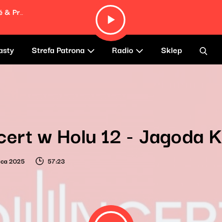
We Trying to Stay Alive (feat. John Forté & Pras)
asty
Strefa Patrona
Radio
Sklep
ert w Holu 12 - Jagoda K
wca 2025
57:23