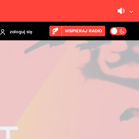
zaloguj się
WSPIERAJ RADIO