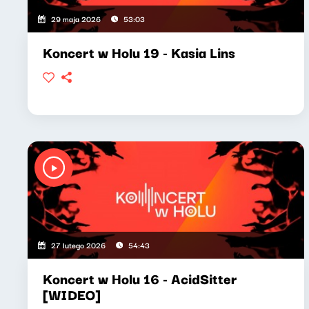
29 maja 2026
53:03
Koncert w Holu 19 - Kasia Lins
27 lutego 2026
54:43
Koncert w Holu 16 - AcidSitter
[WIDEO]