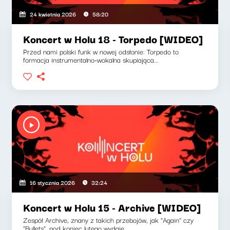
24 kwietnia 2026
58:20
Koncert w Holu 18 - Torpedo [WIDEO]
Przed nami polski funk w nowej odsłonie: Torpedo to
formacja instrumentalno-wokalna skupiająca...
16 stycznia 2026
32:24
Koncert w Holu 15 - Archive [WIDEO]
Zespół Archive, znany z takich przebojów, jak "Again" czy
"Bullets", pod koniec lutego wydaje...