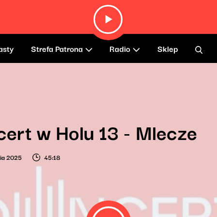
asty
Strefa Patrona
Radio
Sklep
ert w Holu 13 - Mlecze
nia 2025
45:18