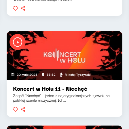
Mikołaj Tyczyński
30 maja 2025
55:52
Koncert w Holu 11 - Niechęć
Zespół "Niechęć" - jedno z najoryginalniejszych zjawisk na
polskiej scenie muzycznej. Ich...