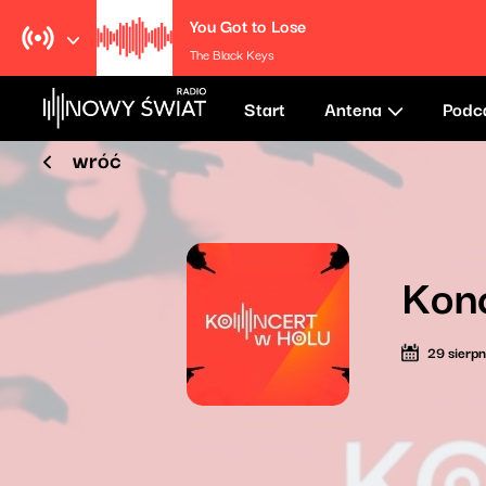
You Got to Lose
The Black Keys
Start
Antena
Podc
wróć
Konc
29 sierp