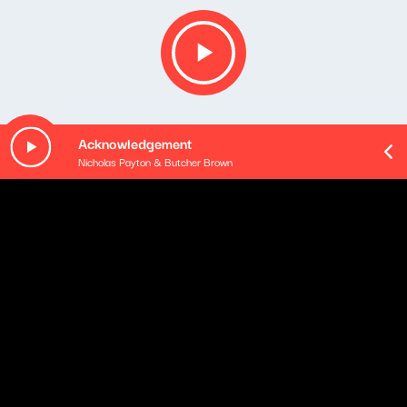
Acknowledgement
Nicholas Payton & Butcher Brown
O odcinku
Zapis koncertu Organka w radiu Nowy Świat, który miał
miejsce 28 sierpnia 2020 r.