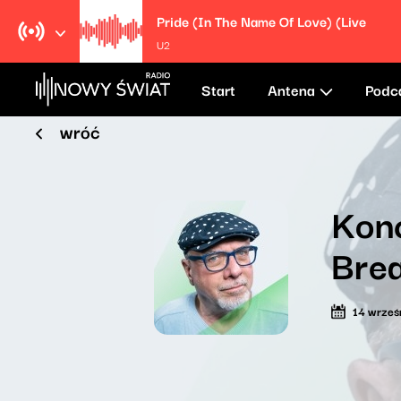
Pride (In The Name Of Love) (Live
U2
Start
Antena
Podc
wróć
Kon
Bre
14 wrześ