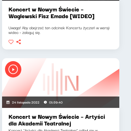
Koncert w Nowym Świecie –
Waglewski Fisz Emade [WIDEO]
Uwaga! Aby obejrzeć ten odcinek Koncertu życzeń w wersji
wideo - zaloguj się.
24 listopada 2022
01:59:40
Koncert w Nowym Świecie – Artyści
dla Akademii Teatralnej
Koncert "Artyści dla Akademii Teatralnej" odbył się w