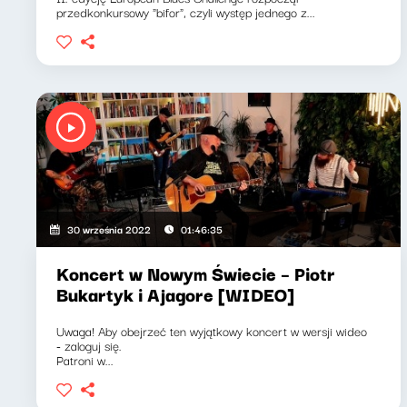
przedkonkursowy "bifor", czyli występ jednego z...
30 września 2022
01:46:35
Koncert w Nowym Świecie – Piotr
Bukartyk i Ajagore [WIDEO]
Uwaga! Aby obejrzeć ten wyjątkowy koncert w wersji wideo
- zaloguj się.
Patroni w...