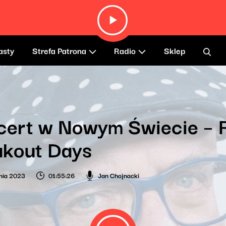
asty
Strefa Patrona
Radio
Sklep
cert w Nowym Świecie –
akout Days
nia 2023
01:55:26
Jan Chojnacki