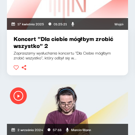
kat, Artur Andrus
Wojciech Mann, K
17 kwietnia 2025
01:25:21
Koncert "Dla ciebie mógłbym zrobić
wszystko" 2
Zapraszamy wysłuchania koncertu "Dla Ciebie mógłbym
zrobić wszystko", który odbył się w...
Marcin Mann
2 września 2024
57:18