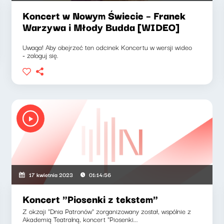
Koncert w Nowym Świecie – Franek
Warzywa i Młody Budda [WIDEO]
Uwaga! Aby obejrzeć ten odcinek Koncertu w wersji wideo
- zaloguj się.
17 kwietnia 2023
01:14:56
Koncert "Piosenki z tekstem"
Z okzaji "Dnia Patronów" zorganizowany został, wspólnie z
Akademią Teatralną, koncert "Piosenki...