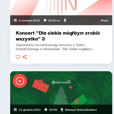
Wojciech Malaj
3 czerwca 2025
02:01:44
Koncert "Dla ciebie mógłbym zrobić
wszystko" 3
Zapraszamy na retransmisję koncertu z Teatru
Współczesnego w Warszawie. "Dla Ciebie mógłbym...
Mateusz Andruszkiewicz
24 grudnia 2024
55:59