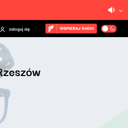
zaloguj się
WSPIERAJ RADIO
 Rzeszów