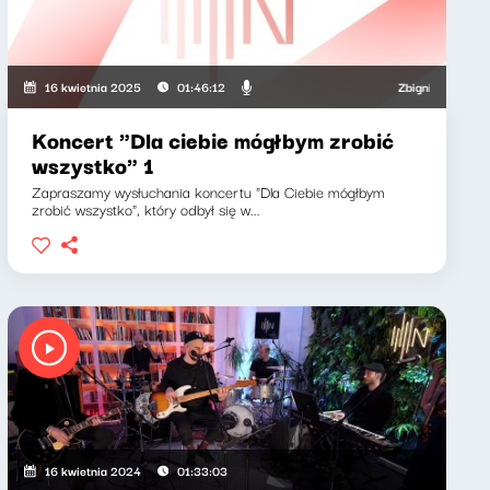
rzysztof Materna
Zbigniew Zamachowski
16 kwietnia 2025
01:46:12
Koncert "Dla ciebie mógłbym zrobić
wszystko" 1
Zapraszamy wysłuchania koncertu "Dla Ciebie mógłbym
zrobić wszystko", który odbył się w...
16 kwietnia 2024
01:33:03