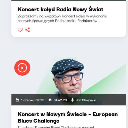
Koncert kolęd Radia Nowy Świat
Zapraszamy na wyjątkowy koncert kolęd w wykonaniu
naszych śpiewających Redaktorek i Redaktorów....
Jan Chojnacki
1 czerwca 2023
01:42:20
Koncert w Nowym Świecie – European
Blues Challenge
11. edycję European Blues Challenge rozpoczął