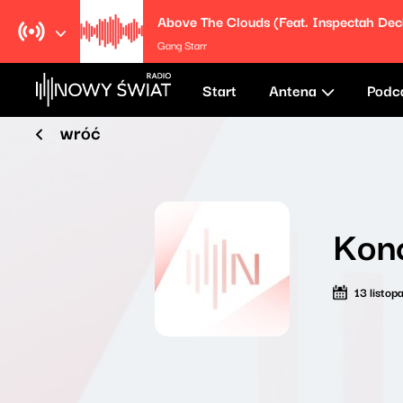
Above The Clouds (Feat. Inspectah Dec
Gang Starr
Start
Antena
Podc
wróć
Konc
13 listo