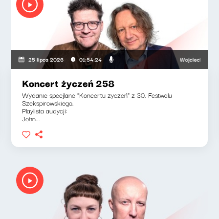
ski, Adriana Bąkowska
Wojciech Malajkat, 
25 lipca 2026
01:54:24
Koncert życzeń 258
Wydanie specjlane "Koncertu zyczeń" z 30. Festwalu
Szekspirowskiego.
Playlista audycji:
John...