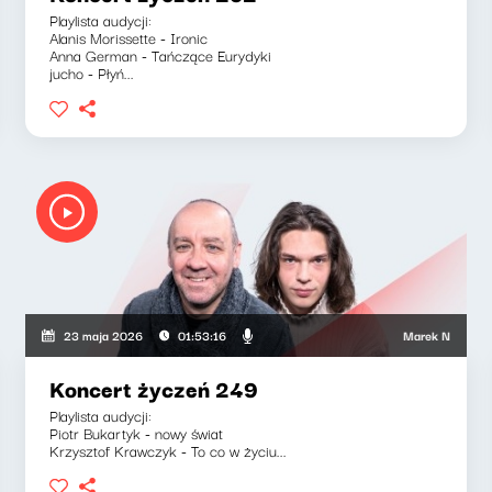
Playlista audycji:
Alanis Morissette - Ironic
Anna German - Tańczące Eurydyki
jucho - Płyń...
ka, Jakub Jędras
Marek Napiórkowski,
23 maja 2026
01:53:16
Koncert życzeń 249
Playlista audycji:
Piotr Bukartyk - nowy świat
Krzysztof Krawczyk - To co w życiu...