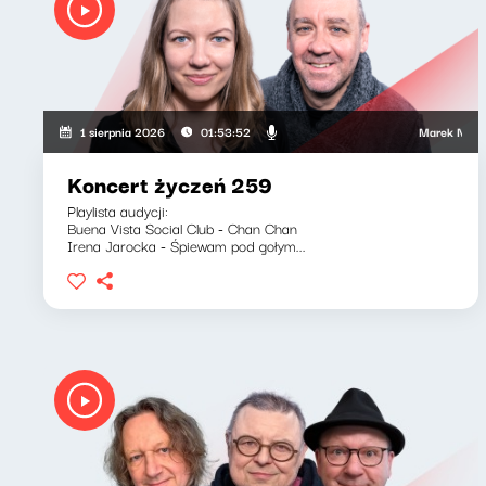
Marek Napiórkow
1 sierpnia 2026
01:53:52
Koncert życzeń 259
Playlista audycji:
Buena Vista Social Club - Chan Chan
Irena Jarocka - Śpiewam pod gołym...