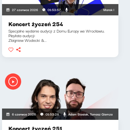
iotr Bukartyk
Marek Napiórkowski, J
27 czerwca 2026
01:53:57
Koncert życzeń 254
Specjalne wydanie audycji z Domu Europy we Wrocławiu.
Playlista audycji:
Zbigniew Wodecki &...
ria Lengren
Adam Stasiak, Tomasz Giemza
6 czerwca 2026
01:53:28
Koncert życzeń 251