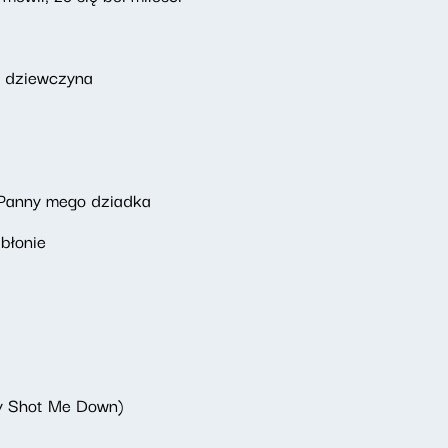
a dziewczyna
 Panny mego dziadka
abłonie
y Shot Me Down)