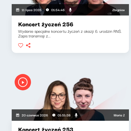
Zbigniew Zamacho
11 lipca 2026
01:54:46
Koncert życzeń 256
Wydanie specjalne koncertu życzeń z okazji 6. urodzin RNŚ.
Zapis transmisji z...
Maria Zamachow
20 czerwca 2026
01:51:38
Koncert życzeń 253