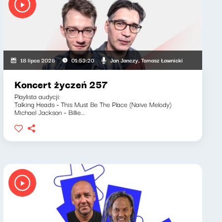
Ryszard Koziołek
Jan Janczy, Tomasz Ławnicki
18 lipca 2026
01:53:20
Koncert życzeń 257
Playlista audycji:
Talking Heads - This Must Be The Place (Naive Melody)
Michael Jackson - Billie...