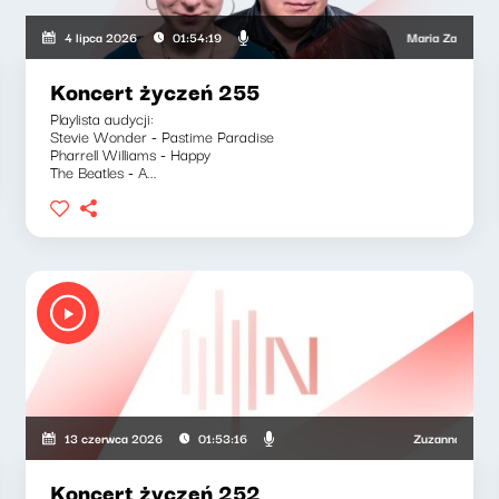
wski, Wojciech Mann, Ryszard Koziołek
Maria Zamachowska, P
4 lipca 2026
01:54:19
Koncert życzeń 255
Playlista audycji:
Stevie Wonder - Pastime Paradise
Pharrell Williams - Happy
The Beatles - A...
ska, Olga Bobienko
Zuzanna Iłenda, Ma
13 czerwca 2026
01:53:16
Koncert życzeń 252