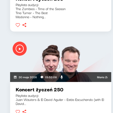
Playlista audycji:
The Zombies - Time of the Season
Tina Turner - The Best
Madonna - Nothing...
Maria Zamachows
30 maja 2026
01:52:08
Koncert życzeń 250
Playlista audycji:
Juan Wauters & El David Aguilar - Estás Escuchando (with El
David...