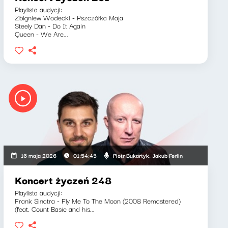
Playlista audycji:
Zbigniew Wodecki - Pszczółka Maja
Steely Dan - Do It Again
Queen - We Are...
 Adam Stasiak
Piotr Bukartyk, Jakub Ferlin
16 maja 2026
01:54:45
Koncert życzeń 248
Playlista audycji:
Frank Sinatra - Fly Me To The Moon (2008 Remastered)
(feat. Count Basie and his...