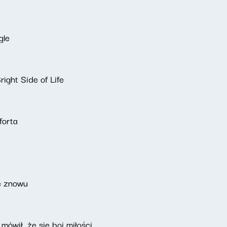
gle
ight Side of Life
forta
e znowu
mówił, że się boi miłości