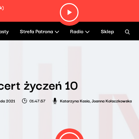
k)
asty
Strefa Patrona
Radio
Sklep
ert życzeń 10
pada 2021
01:47:57
Katarzyna Kasia
,
Joanna Kołaczkowska