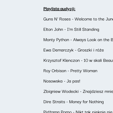
Playlista audycji:
Guns N' Roses - Welcome to the Jun
Elton John - I'm Still Standing
Monty Python - Always Look on the Br
Ewa Demarczyk - Groszki i róże
Krzysztof Klenczon - 10 w skali Beau
Roy Orbison - Pretty Woman
Nosowska - Ja pas!
Zbigniew Wodecki - Znajdziesz mni
Dire Straits - Money for Nothing
Pidżama Porno - Nikt tak pięknie nie 