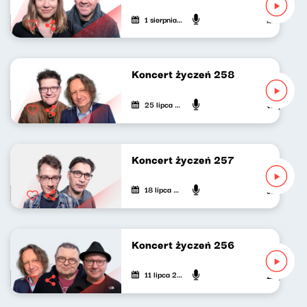
1 sierpnia 2026
Marek Napió
Koncert życzeń 258
25 lipca 2026
Wojciech Ma
Koncert życzeń 257
18 lipca 2026
Jan Janczy,
Koncert życzeń 256
11 lipca 2026
Zbigniew Za