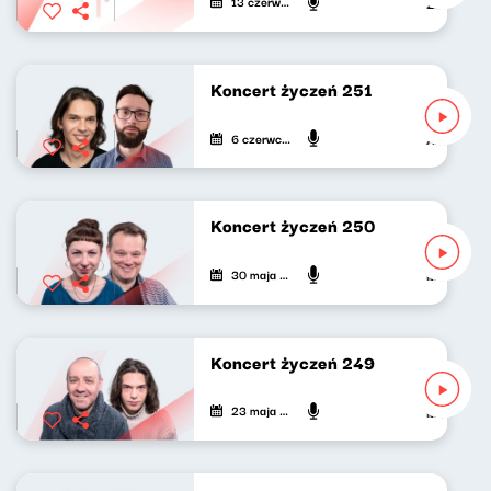
13 czerwca 2026
Zuzanna Iłe
Koncert życzeń 251
6 czerwca 2026
Adam Stasi
Koncert życzeń 250
30 maja 2026
Maria Zama
Koncert życzeń 249
23 maja 2026
Marek Napió