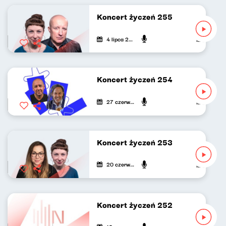
Koncert życzeń 255
4 lipca 2026
Maria Zamac
Koncert życzeń 254
27 czerwca 2026
Marek Napió
Koncert życzeń 253
20 czerwca 2026
Maria Zama
Koncert życzeń 252