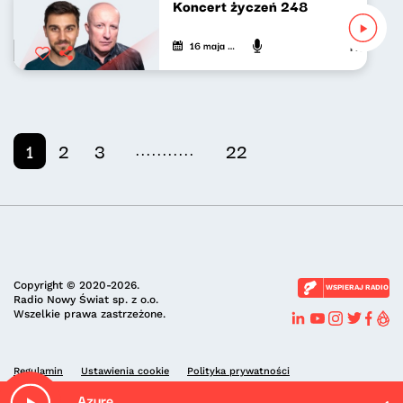
Koncert życzeń 248
16 maja 2026
Piotr Bukart
...........
1
2
3
22
Copyright © 2020-2026.
WSPIERAJ RADIO
Radio Nowy Świat sp. z o.o.
Wszelkie prawa zastrzeżone.
Regulamin
Ustawienia cookie
Polityka prywatności
Azure