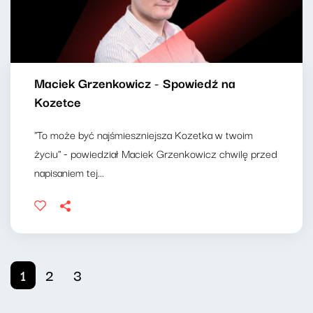
Maciek Grzenkowicz - Spowiedź na
Kozetce
"To może być najśmieszniejsza Kozetka w twoim
życiu" - powiedział Maciek Grzenkowicz chwilę przed
napisaniem tej...
1
2
3