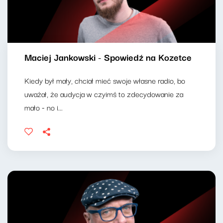
Maciej Jankowski - Spowiedź na Kozetce
Kiedy był mały, chciał mieć swoje własne radio, bo
uważał, że audycja w czyimś to zdecydowanie za
mało - no i...