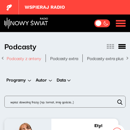
WSPIERAJ RADIO
Podcasty
Podcasty z anteny
Podcasty extra
Podcasty extra plus
Data
Programy
Autor
Etykieta zastępc