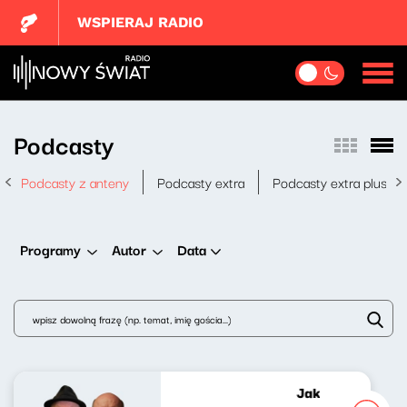
WSPIERAJ RADIO
Podcasty
Podcasty z anteny
Podcasty extra
Podcasty extra plus
Data
Programy
Autor
Jak najBarciś z