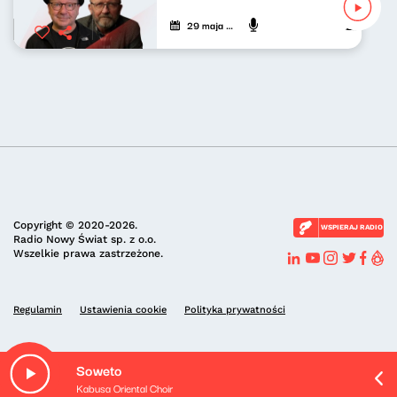
29 maja 2025
Zbigniew Z
Copyright © 2020-2026.
WSPIERAJ RADIO
Radio Nowy Świat sp. z o.o.
Wszelkie prawa zastrzeżone.
Regulamin
Ustawienia cookie
Polityka prywatności
Soweto
Kabusa Oriental Choir