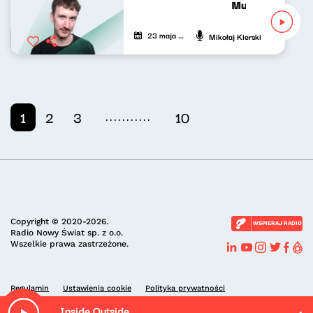
Muzyka nie tylko
23 maja 2026
Mikołaj Kierski
...........
1
2
3
10
Copyright © 2020-2026.
WSPIERAJ RADIO
Radio Nowy Świat sp. z o.o.
Wszelkie prawa zastrzeżone.
Regulamin
Ustawienia cookie
Polityka prywatności
Inside Outside