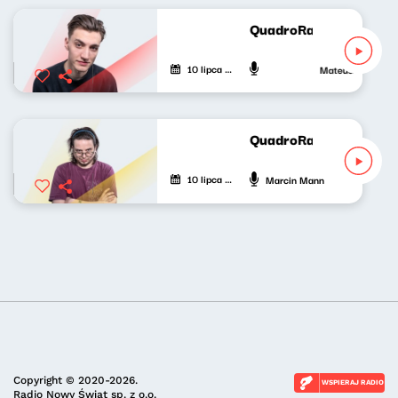
QuadroRadio - Maciej 
10 lipca 2023
Mateusz Andruszk
QuadroRadio - Marcin
10 lipca 2023
Marcin Mann
Copyright © 2020-2026.
WSPIERAJ RADIO
Radio Nowy Świat sp. z o.o.