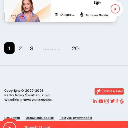
Igranie z granie
14 lipca 2026
Zuzanna Iłenda
...........
1
2
3
20
Copyright © 2020-2026.
WSPIERAJ RADIO
Radio Nowy Świat sp. z o.o.
Wszelkie prawa zastrzeżone.
Regulamin
Ustawienia cookie
Polityka prywatności
Smash It Up!