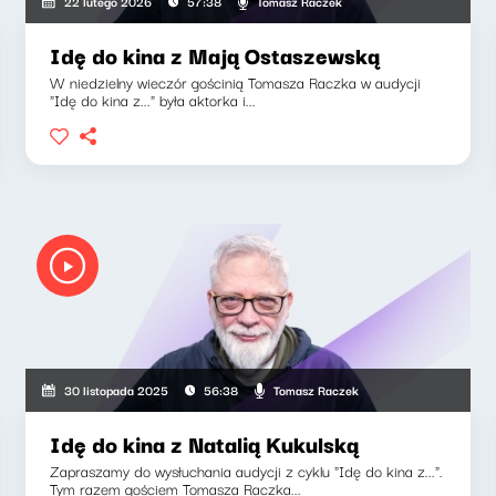
Tomasz Raczek
22 lutego 2026
57:38
Idę do kina z Mają Ostaszewską
W niedzielny wieczór gościnią Tomasza Raczka w audycji
"Idę do kina z..." była aktorka i...
Tomasz Raczek
30 listopada 2025
56:38
Idę do kina z Natalią Kukulską
Zapraszamy do wysłuchania audycji z cyklu "Idę do kina z...".
Tym razem gościem Tomasza Raczka...