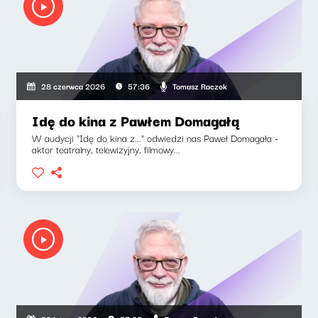
Tomasz Raczek
28 czerwca 2026
57:36
Idę do kina z Pawłem Domagałą
W audycji "Idę do kina z..." odwiedzi nas Paweł Domagała -
aktor teatralny, telewizyjny, filmowy...