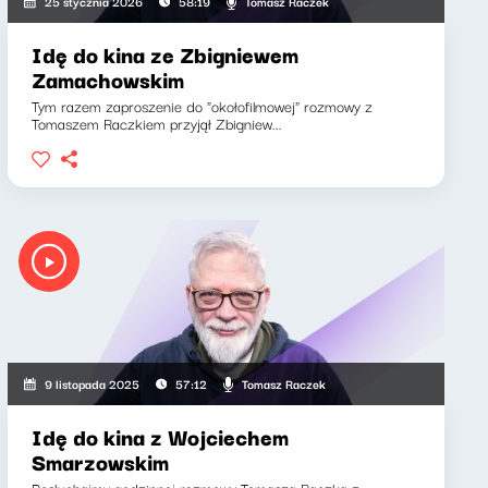
Tomasz Raczek
25 stycznia 2026
58:19
Idę do kina ze Zbigniewem
Zamachowskim
Tym razem zaproszenie do "okołofilmowej" rozmowy z
Tomaszem Raczkiem przyjął Zbigniew...
Tomasz Raczek
9 listopada 2025
57:12
Idę do kina z Wojciechem
Smarzowskim