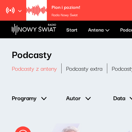
Pion i poziom!
Radio Nowy Świat
Start
Antena
Podc
Podcasty
Podcasty z anteny
Podcasty extra
Podcast
Data
Programy
Autor