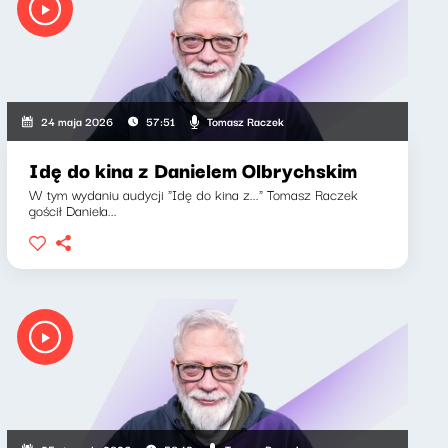
Tomasz Raczek
24 maja 2026
57:51
Idę do kina z Danielem Olbrychskim
W tym wydaniu audycji "Idę do kina z..." Tomasz Raczek
gościł Daniela...