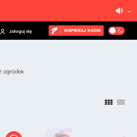
zaloguj się
WSPIERAJ RADIO
z ogródek