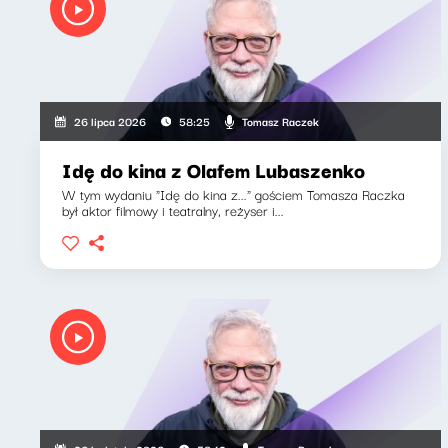
Tomasz Raczek
26 lipca 2026
58:25
Idę do kina z Olafem Lubaszenko
W tym wydaniu "Idę do kina z..." gościem Tomasza Raczka
był aktor filmowy i teatralny, reżyser i...