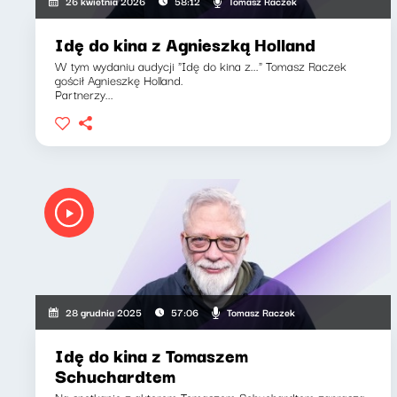
Tomasz Raczek
26 kwietnia 2026
58:12
Idę do kina z Agnieszką Holland
W tym wydaniu audycji "Idę do kina z..." Tomasz Raczek
gościł Agnieszkę Holland.
Partnerzy...
Tomasz Raczek
28 grudnia 2025
57:06
Idę do kina z Tomaszem
Schuchardtem