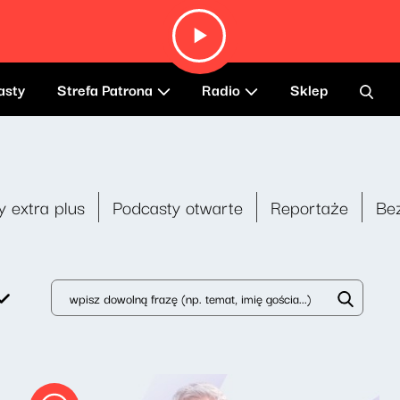
asty
Strefa Patrona
Radio
Sklep
y extra plus
Podcasty otwarte
Reportaże
Be