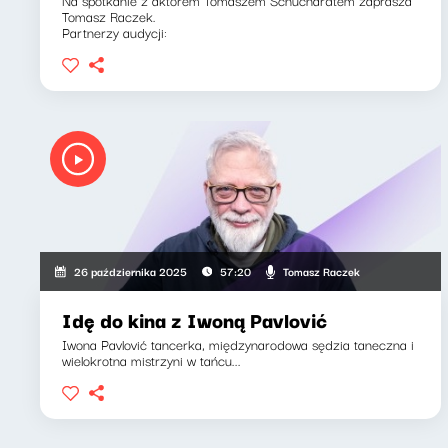
Na spotkanie z aktorem Tomaszem Schuchardtem zaprasza
Tomasz Raczek.
Partnerzy audycji:
Tomasz Raczek
26 października 2025
57:20
Idę do kina z Iwoną Pavlović
Iwona Pavlović tancerka, międzynarodowa sędzia taneczna i
wielokrotna mistrzyni w tańcu...