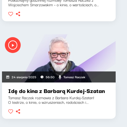
Posłuchajmy godzinnej rozmowy Tomasza Raczka z
Wojciechem Smarzowskim - o kinie, o wartościach, o...
Tomasz Raczek
24 sierpnia 2025
56:50
Idę do kina z Barbarą Kurdej-Szatan
Tomasz Raczek rozmawia z Barbara Kurdej-Szatan!
O teatrze, o kinie, o wzruszeniach, radościach i...