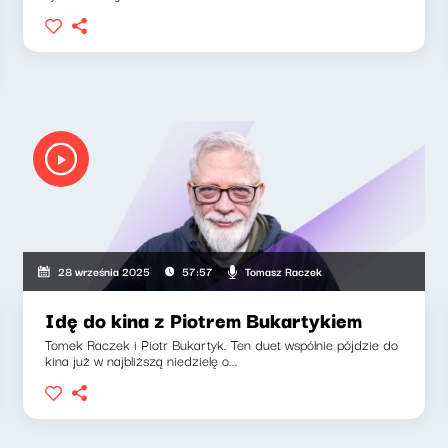
Tomasz Raczek
28 września 2025
57:57
Idę do kina z Piotrem Bukartykiem
Tomek Raczek i Piotr Bukartyk. Ten duet wspólnie pójdzie do
kina już w najbliższą niedzielę o...