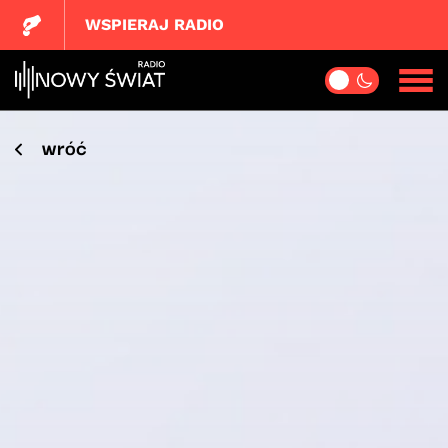
WSPIERAJ RADIO
wróć