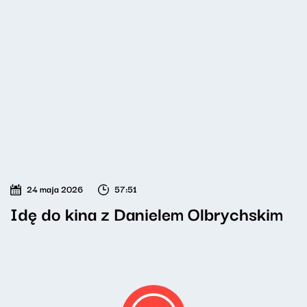
24 maja 2026
57:51
Idę do kina z Danielem Olbrychskim