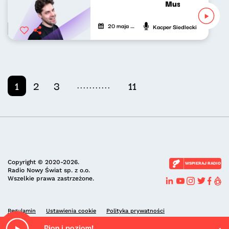
Musicalowe opowi
20 maja 2026
Kacper Siedlecki
...........
1
2
3
11
Copyright © 2020-2026.
WSPIERAJ RADIO
Radio Nowy Świat sp. z o.o.
Wszelkie prawa zastrzeżone.
Regulamin
Ustawienia cookie
Polityka prywatności
Pion i poziom!