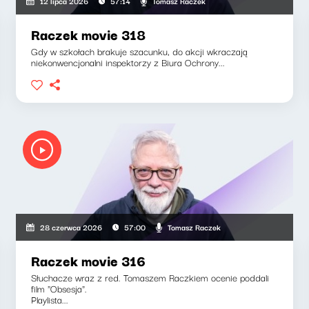
Tomasz Raczek
12 lipca 2026
57:14
Raczek movie 318
Gdy w szkołach brakuje szacunku, do akcji wkraczają
niekonwencjonalni inspektorzy z Biura Ochrony...
Tomasz Raczek
28 czerwca 2026
57:00
Raczek movie 316
Słuchacze wraz z red. Tomaszem Raczkiem ocenie poddali
film "Obsesja".
Playlista...