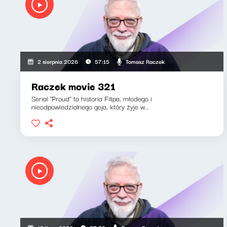
Tomasz Raczek
2 sierpnia 2026
57:15
Raczek movie 321
Serial "Proud" to historia Filipa, młodego i
nieodpowiedzialnego geja, który żyje w...