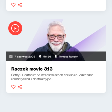
Tomasz Raczek
7 czerwca 2026
56:36
Raczek movie 313
Cathy i Heathcliff na wrzosowiskach Yorkshire. Zakazana,
romantyczna i destrukcyjna...