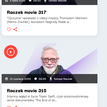
Tomasz Raczek
5 lipca 2026
58:33
Raczek movie 317
"Ojczyzna" opowiada o relacji między Thomasem Mannem
(Hanns Zischler), laureatem Nagrody Nobla w...
Tomasz Raczek
21 czerwca 2026
56:55
Raczek movie 315
Intymny wgląd w życie Taylor Swift, czyli sześcioodcinkowy
serial dokumentalny "The End of an...