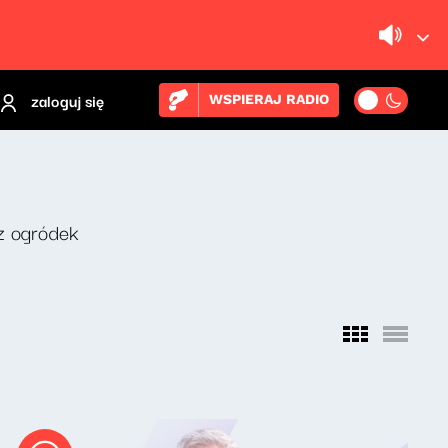
zaloguj się
WSPIERAJ RADIO
z ogródek