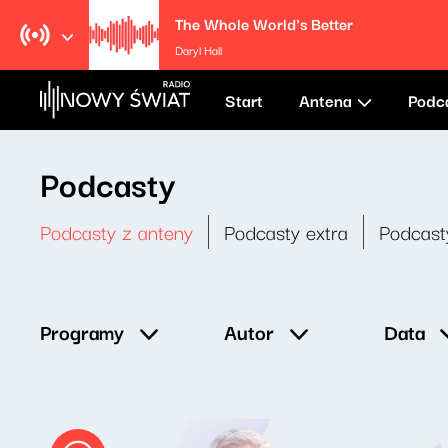
The Whole World's Better
Daryl Hall
Start
Antena
Podc
Podcasty
Podcasty z anteny
Podcasty extra
Podcast
Data
Programy
Autor