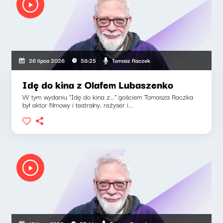
Tomasz Raczek
26 lipca 2026
58:25
Idę do kina z Olafem Lubaszenko
W tym wydaniu "Idę do kina z..." gościem Tomasza Raczka
był aktor filmowy i teatralny, reżyser i...