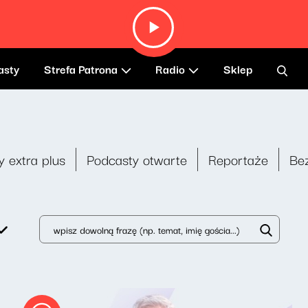
asty
Strefa Patrona
Radio
Sklep
y extra plus
Podcasty otwarte
Reportaże
Be