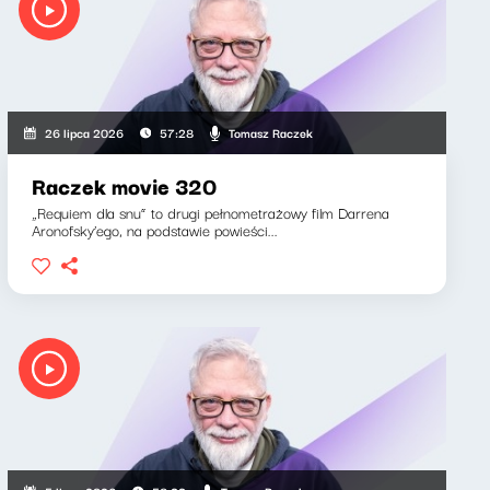
Tomasz Raczek
26 lipca 2026
57:28
Raczek movie 320
„Requiem dla snu” to drugi pełnometrażowy film Darrena
Aronofsky’ego, na podstawie powieści...