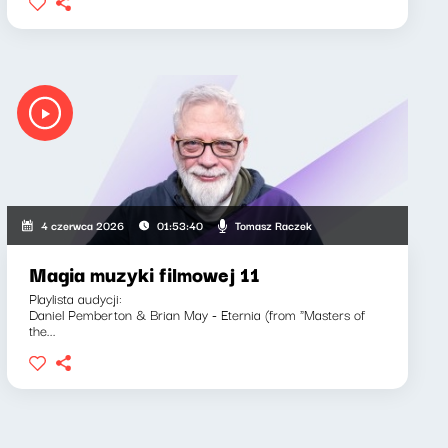
Tomasz Raczek
4 czerwca 2026
01:53:40
Magia muzyki filmowej 11
Playlista audycji:
Daniel Pemberton & Brian May - Eternia (from "Masters of
the...