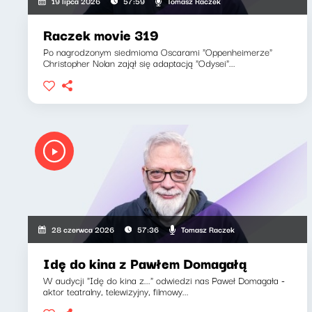
Tomasz Raczek
19 lipca 2026
57:59
Raczek movie 319
Po nagrodzonym siedmioma Oscarami "Oppenheimerze"
Christopher Nolan zajął się adaptacją "Odysei"...
Tomasz Raczek
28 czerwca 2026
57:36
Idę do kina z Pawłem Domagałą
W audycji "Idę do kina z..." odwiedzi nas Paweł Domagała -
aktor teatralny, telewizyjny, filmowy...