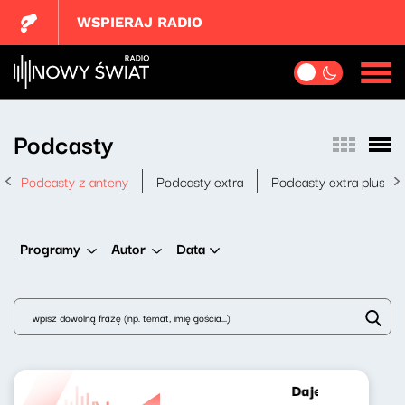
WSPIERAJ RADIO
Podcasty
Podcasty z anteny
Podcasty extra
Podcasty extra plus
Data
Programy
Autor
Dajemy poecie c