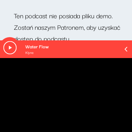
Ten podcast nie posiada pliku demo.
Zostań naszym Patronem, aby uzyskać
dostęp do podcastu.
Water Flow
Klyne
O odcinku
Konstanty Ildefons Gałczyński "Epistoła do
zakochanych" - czyta Mirosław Zbrojewicz.