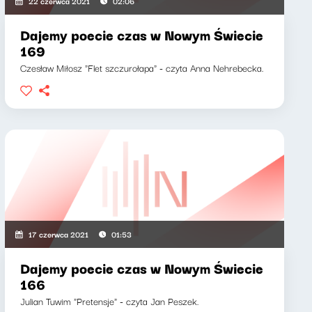
22 czerwca 2021
02:06
Dajemy poecie czas w Nowym Świecie
169
Czesław Miłosz "Flet szczurołapa" - czyta Anna Nehrebecka.
17 czerwca 2021
01:53
Dajemy poecie czas w Nowym Świecie
166
Julian Tuwim "Pretensje" - czyta Jan Peszek.