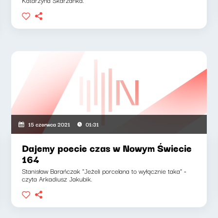
Katarzyna Skarżanka.
15 czerwca 2021
01:31
Dajemy poecie czas w Nowym Świecie
164
Stanisław Barańczak "Jeżeli porcelana to wyłącznie taka" -
czyta Arkadiusz Jakubik.