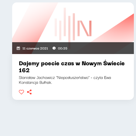
11 czerwca 2021
00:35
Dajemy poecie czas w Nowym Świecie
162
Stanisław Jachowicz "Nieposłuszeństwo" - czyta Ewa
Konstancja Bułhak.