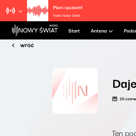
Pion i poziom!
Radio Nowy Świat
Start
Antena
Podc
wróć
Daj
25 czer
Ten pod