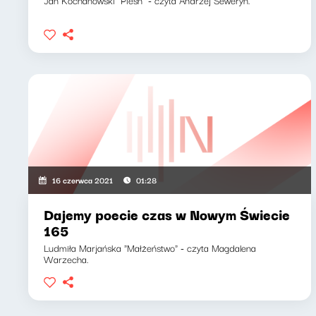
Jan Kochanowski "Pieśń" - czyta Andrzej Seweryn.
16 czerwca 2021
01:28
Dajemy poecie czas w Nowym Świecie
165
Ludmiła Marjańska "Małżeństwo" - czyta Magdalena
Warzecha.