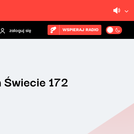
zaloguj się
WSPIERAJ RADIO
 Świecie 172