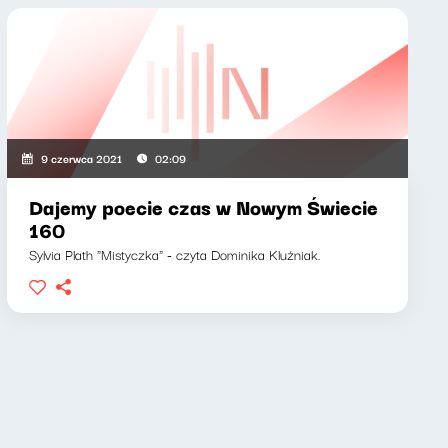
9 czerwca 2021
02:09
Dajemy poecie czas w Nowym Świecie
160
Sylvia Plath "Mistyczka" - czyta Dominika Kluźniak.