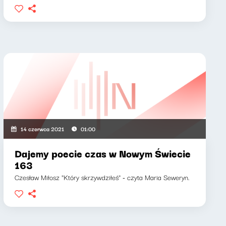
14 czerwca 2021
01:00
Dajemy poecie czas w Nowym Świecie
163
Czesław Miłosz "Który skrzywdziłeś" - czyta Maria Seweryn.