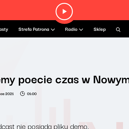
asty
Strefa Patrona
Radio
Sklep
emy poecie czas w Nowym
wca 2021
01:00
cast nie posiada pliku demo.