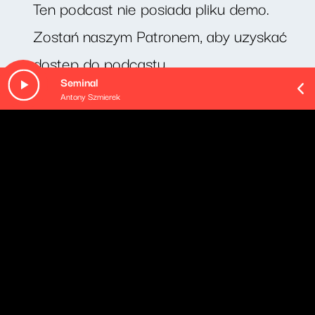
Ten podcast nie posiada pliku demo.
Zostań naszym Patronem, aby uzyskać
dostęp do podcastu.
Seminal
Antony Szmierek
O odcinku
Stanisław Jachowicz "Nieposłuszeństwo" - czyta Ewa
Konstancja Bułhak.