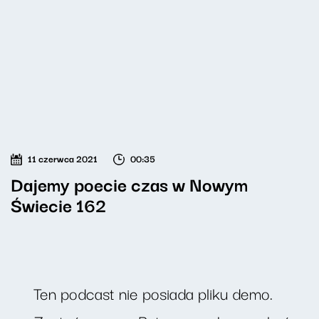
11 czerwca 2021
00:35
Dajemy poecie czas w Nowym
Świecie 162
Ten podcast nie posiada pliku demo.