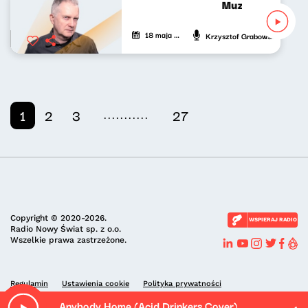
Muzyka bardzo p
18 maja 2026
Krzysztof Grabowski
...........
1
2
3
27
Copyright © 2020-2026.
WSPIERAJ RADIO
Radio Nowy Świat sp. z o.o.
Wszelkie prawa zastrzeżone.
Regulamin
Ustawienia cookie
Polityka prywatności
Anybody Home (Acid Drinkers Cover)