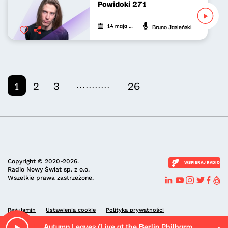
Powidoki 271
14 maja 2026
Bruno Jasieński
...........
1
2
3
26
Copyright © 2020-2026.
WSPIERAJ RADIO
Radio Nowy Świat sp. z o.o.
Wszelkie prawa zastrzeżone.
Regulamin
Ustawienia cookie
Polityka prywatności
Autumn Leaves (Live at the Berlin Philharmonie, Germany