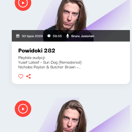
Bruno Jasieński
30 lipca 2026
59:35
Powidoki 282
Playlista audycji:
Yusef Lateef - Sun Dog (Remastered)
Nicholas Payton & Butcher Brown -...