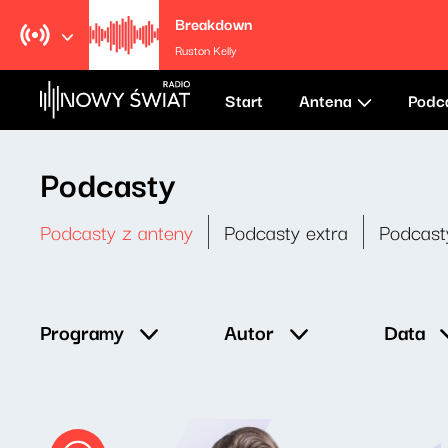
Breakdown
Ruston Kelly
Start
Antena
Podc
Podcasty
Podcasty z anteny
Podcasty extra
Podcast
Data
Programy
Autor