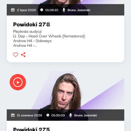
Bruno Jasieński
2 lipca 2026
01:06:10
Powidoki 278
Playliesta audycji:
G. Dep - Head Over Wheels (Remastered)
Andrew Hill - Sideways
Andrew Hill -...
Bruno Jasieński
11 czerwca 2026
01:00:03
Powidoki 275