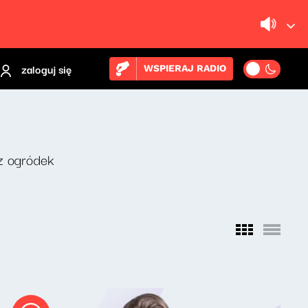
zaloguj się
WSPIERAJ RADIO
z ogródek