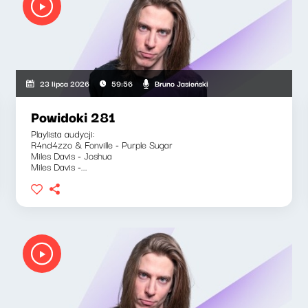
Bruno Jasieński
23 lipca 2026
59:56
Powidoki 281
Playlista audycji:
R4nd4zzo & Fonville - Purple Sugar
Miles Davis - Joshua
Miles Davis -...