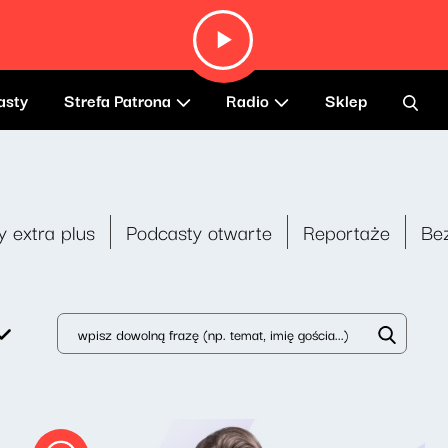
asty
Strefa Patrona
Radio
Sklep
y extra plus
Podcasty otwarte
Reportaże
Be