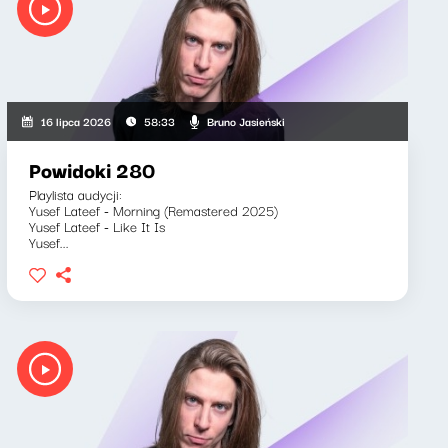
Bruno Jasieński
16 lipca 2026
58:33
Powidoki 280
Playlista audycji:
Yusef Lateef - Morning (Remastered 2025)
Yusef Lateef - Like It Is
Yusef...