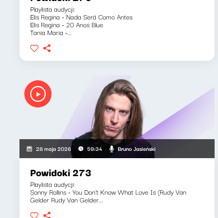
Playlista audycji:
Elis Regina - Nada Será Como Antes
Elis Regina - 20 Anos Blue
Tania Maria -...
Bruno Jasieński
28 maja 2026
59:34
Powidoki 273
Playlista audycji:
Sonny Rollins - You Don't Know What Love Is (Rudy Van
Gelder Rudy Van Gelder...