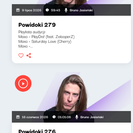
Bruno Jasieński
9 lipca 2026
59:45
Powidoki 279
Playlista audycji:
Maxo - PlayDis! (feat. ZelooperZ)
Maxo - Saturday Love (Cherry)
Maxo -...
Bruno Jasieński
18 czerwca 2026
01:01:06
Powidoki 276