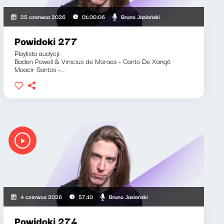
Bruno Jasieński
25 czerwca 2026
01:00:06
Powidoki 277
Playlista audycji:
Baden Powell & Vinicius de Moraes - Canto De Xangô
Moacir Santos -...
Bruno Jasieński
4 czerwca 2026
57:10
Powidoki 274