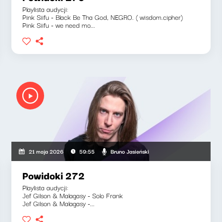
Playlista audycji:
Pink Siifu - Black Be Tha God, NEGRO. ( wisdom.cipher)
Pink Siifu - we need mo...
Bruno Jasieński
21 maja 2026
59:55
Powidoki 272
Playlista audycji:
Jef Gilson & Malagasy - Solo Frank
Jef Gilson & Malagasy -...