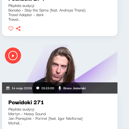
Playlista audycji:
Bonobo - Stay the Same (feat. Andreya Triana)
Travel Adapter - dark
Travel...
Bruno Jasieński
14 maja 2026
01:13:00
Powidoki 271
Playlista audycji:
Martyn - Heavy Sound
Jan Pieniążek - Portret (feat. Igor Nikiforow)
Michał...