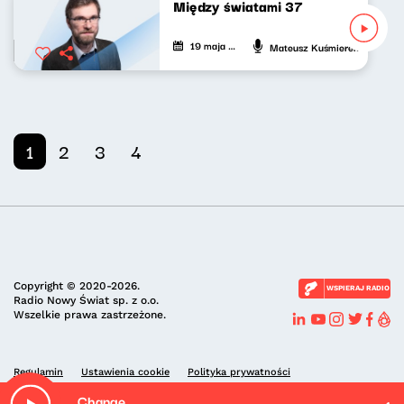
Między światami 37
19 maja 2026
Mateusz Kuśmierek
1
2
3
4
Copyright © 2020-2026.
WSPIERAJ RADIO
Radio Nowy Świat sp. z o.o.
Wszelkie prawa zastrzeżone.
Regulamin
Ustawienia cookie
Polityka prywatności
Change