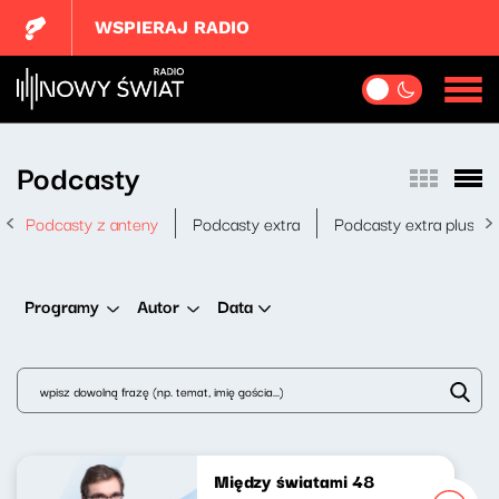
WSPIERAJ RADIO
Podcasty
Podcasty z anteny
Podcasty extra
Podcasty extra plus
Data
Programy
Autor
Między światami 48