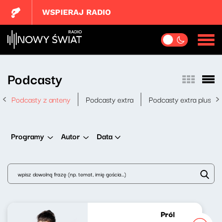
WSPIERAJ RADIO
Podcasty
Podcasty z anteny
Podcasty extra
Podcasty extra plus
Data
Programy
Autor
Próbny lot Diany