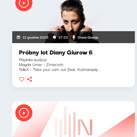
Diana Giurow
12 grudnia 2025
57:23
Próbny lot Diany Giurow 6
Playlista audycji:
Magda Umer - Zmierzch
TellaX - Take your cam out (feat. Kutmanaaly...