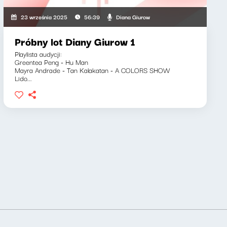
Diana Giurow
23 września 2025
56:39
Próbny lot Diany Giurow 1
Playlista audycji:
Greentea Peng - Hu Man
Mayra Andrade - Tan Kalakatan - A COLORS SHOW
Lido...