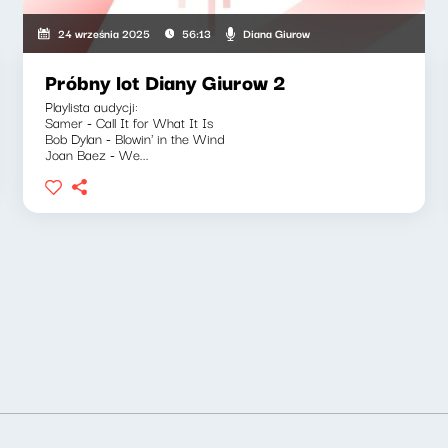
Diana Giurow
24 września 2025
56:13
Próbny lot Diany Giurow 2
Playlista audycji:
Samer - Call It for What It Is
Bob Dylan - Blowin' in the Wind
Joan Baez - We...