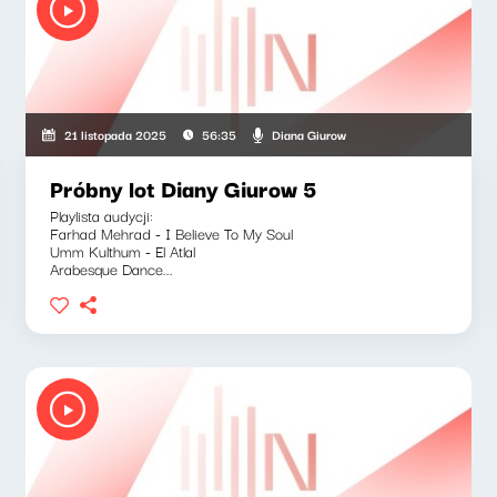
Diana Giurow
21 listopada 2025
56:35
Próbny lot Diany Giurow 5
Playlista audycji:
Farhad Mehrad - I Believe To My Soul
Umm Kulthum - El Atlal
Arabesque Dance...