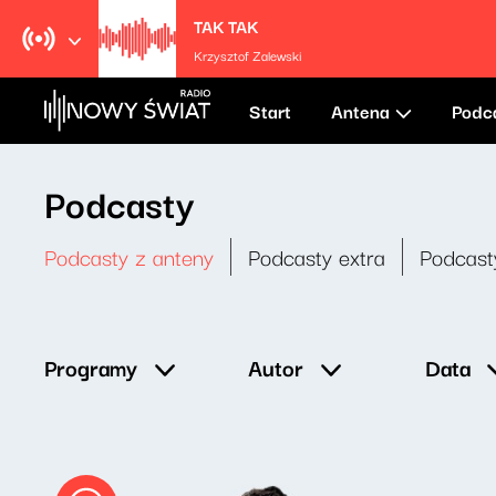
TAK TAK
Krzysztof Zalewski
Start
Antena
Podc
Podcasty
Podcasty z anteny
Podcasty extra
Podcast
Data
Programy
Autor