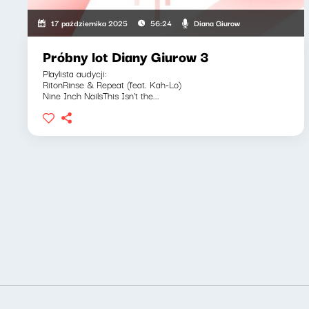
Diana Giurow
17 października 2025
56:24
Próbny lot Diany Giurow 3
Playlista audycji:
RitonRinse & Repeat (feat. Kah-Lo)
Nine Inch NailsThis Isn't the...