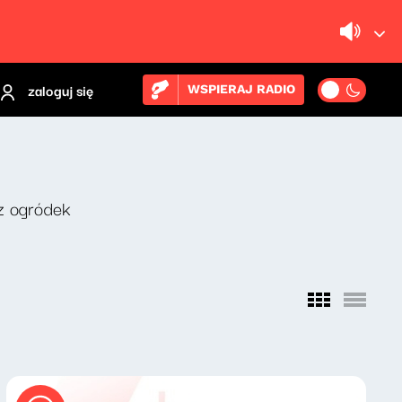
zaloguj się
WSPIERAJ RADIO
z ogródek