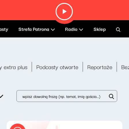
asty
Strefa Patrona
Radio
Sklep
y extra plus
Podcasty otwarte
Reportaże
Be