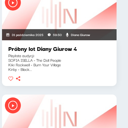
Diana Giurow
31 października 2025
59:50
Próbny lot Diany Giurow 4
Playlista audycji:
SOFIA ISELLA - The Doll People
Kiki Rockwell - Burn Your Village
Kirby - Black...