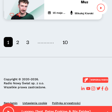
Muzyka nie tylko 
16 maja 2026
Mikołaj Kierski
...........
1
2
3
10
Copyright © 2020-2026.
WSPIERAJ RADIO
Radio Nowy Świat sp. z o.o.
Wszelkie prawa zastrzeżone.
Regulamin
Ustawienia cookie
Polityka prywatności
Lugano (feat. Peter Erskine & Nir Felder)