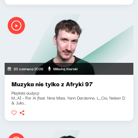
20 czerwca 2026
Mikołaj Kierski
Muzyka nie tylko z Afryki 97
Playlista audycji:
M_AÍ - Por Aí (feat. Nina Maia, Yann Dardenne, L_Cio, Nelson D
& Julio...