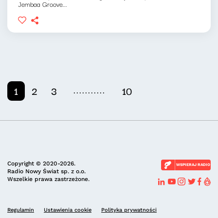
Jembaa Groove...
...........
1
2
3
10
Copyright © 2020-2026.
WSPIERAJ RADIO
Radio Nowy Świat sp. z o.o.
Wszelkie prawa zastrzeżone.
Regulamin
Ustawienia cookie
Polityka prywatności