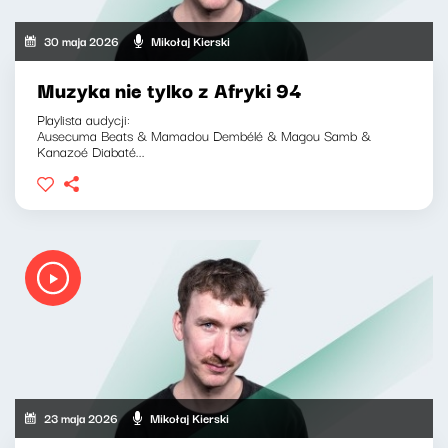
30 maja 2026
Mikołaj Kierski
Muzyka nie tylko z Afryki 94
Playlista audycji:
Ausecuma Beats & Mamadou Dembélé & Magou Samb &
Kanazoé Diabaté...
23 maja 2026
Mikołaj Kierski