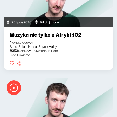
25 lipca 2026
Mikołaj Kierski
Muzyka nie tylko z Afryki 102
Playlista audycji:
Baba Zula - Kutsal Zeytin Halayı
拗拗NeoNew - Mysterious Path
Lido Pimienta...