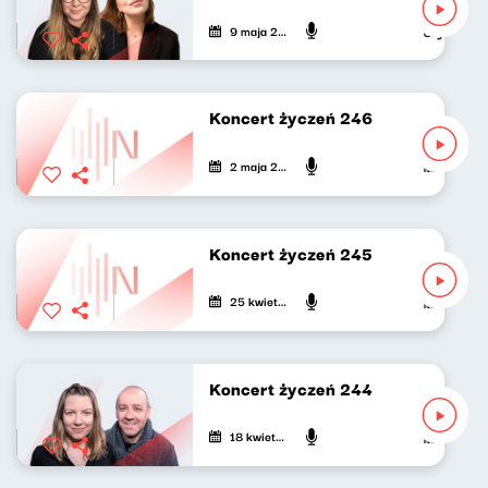
9 maja 2026
Olga Bobien
Koncert życzeń 246
2 maja 2026
Maria Lengr
Koncert życzeń 245
25 kwietnia 2026
Maria Zamac
Koncert życzeń 244
18 kwietnia 2026
Marek Napió