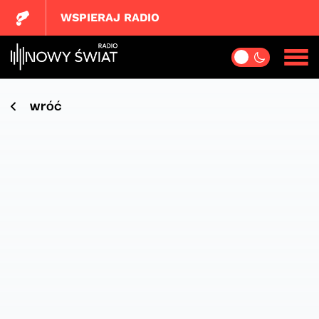
WSPIERAJ RADIO
wróć