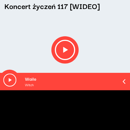
Koncert życzeń 117 [WIDEO]
Waile
Witch