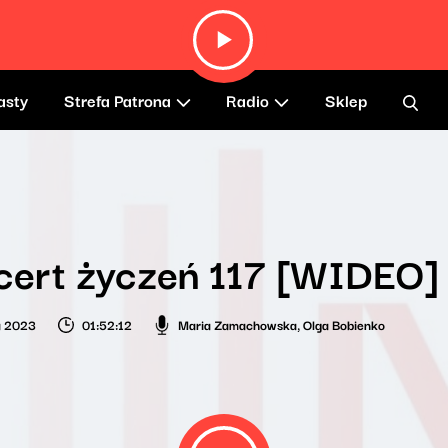
asty
Strefa Patrona
Radio
Sklep
cert życzeń 117 [WIDEO]
a 2023
01:52:12
Maria Zamachowska
,
Olga Bobienko