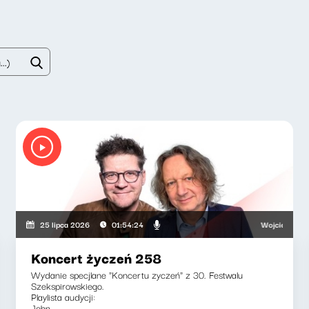
wski, Adriana Bąkowska
Wojciech Malajkat,
25 lipca 2026
01:54:24
Koncert życzeń 258
Wydanie specjlane "Koncertu zyczeń" z 30. Festwalu
Szekspirowskiego.
Playlista audycji:
John...