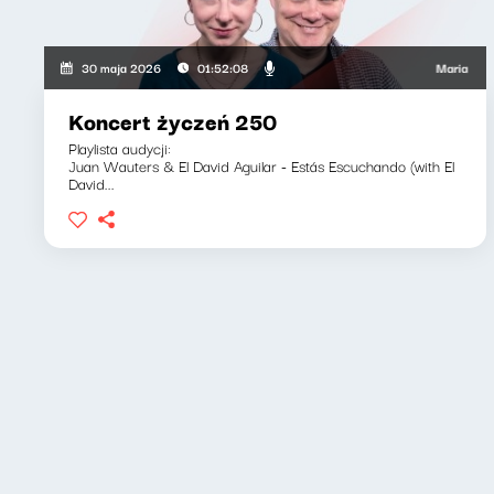
Maria Zamachow
30 maja 2026
01:52:08
Koncert życzeń 250
Playlista audycji:
Juan Wauters & El David Aguilar - Estás Escuchando (with El
David...