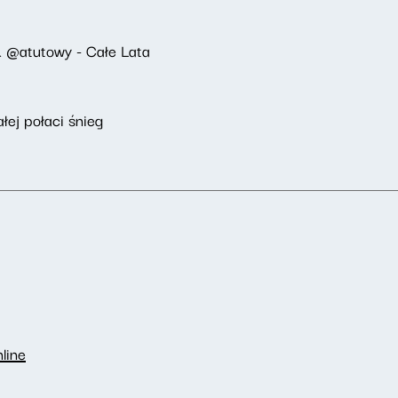
 @atutowy - Całe Lata
ej połaci śnieg
line