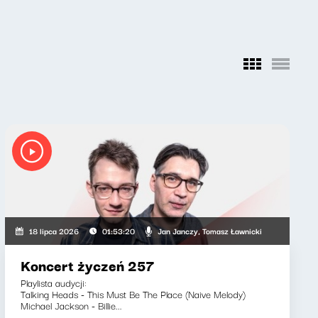
 Ryszard Koziołek
Jan Janczy, Tomasz Ławnicki
18 lipca 2026
01:53:20
Koncert życzeń 257
Playlista audycji:
Talking Heads - This Must Be The Place (Naive Melody)
Michael Jackson - Billie...