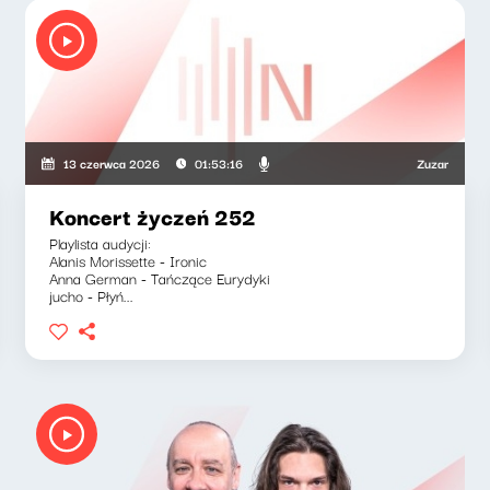
wska, Olga Bobienko
Zuzanna Iłenda, M
13 czerwca 2026
01:53:16
Koncert życzeń 252
Playlista audycji:
Alanis Morissette - Ironic
Anna German - Tańczące Eurydyki
jucho - Płyń...