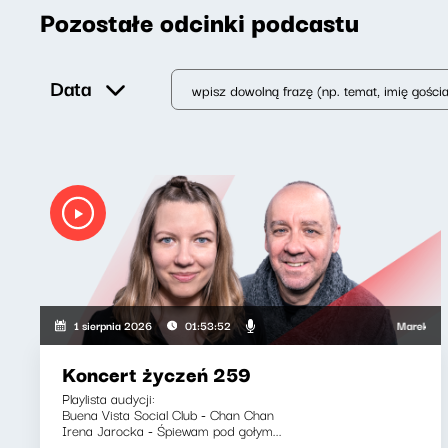
Pozostałe odcinki podcastu
Data
Marek Napiórko
1 sierpnia 2026
01:53:52
Koncert życzeń 259
Playlista audycji:
Buena Vista Social Club - Chan Chan
Irena Jarocka - Śpiewam pod gołym...