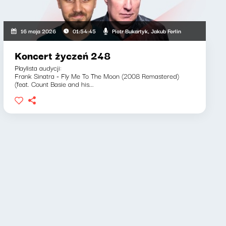
, Adam Stasiak
Piotr Bukartyk, Jakub Ferlin
16 maja 2026
01:54:45
Koncert życzeń 248
Playlista audycji:
Frank Sinatra - Fly Me To The Moon (2008 Remastered)
(feat. Count Basie and his...