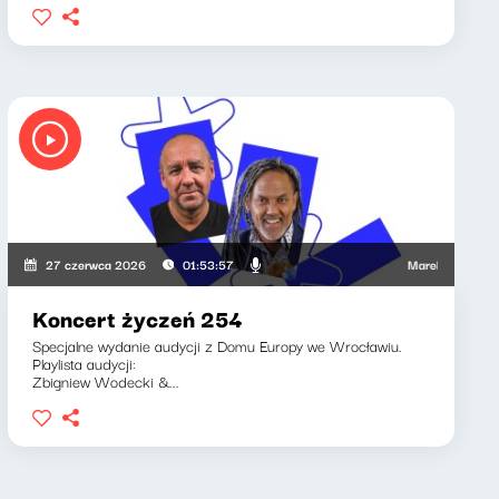
 Piotr Bukartyk
Marek Napiórkowski, 
27 czerwca 2026
01:53:57
Koncert życzeń 254
Specjalne wydanie audycji z Domu Europy we Wrocławiu.
Playlista audycji:
Zbigniew Wodecki &...