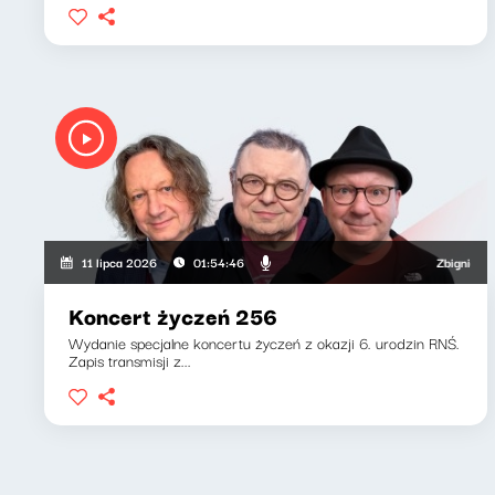
Zbigniew Zamach
11 lipca 2026
01:54:46
Koncert życzeń 256
Wydanie specjalne koncertu życzeń z okazji 6. urodzin RNŚ.
Zapis transmisji z...