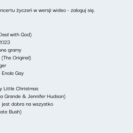
certu życzeń w wersji wideo - zaloguj się.
Deal with God)
 2023
lone gramy
 (The Original)
ger
- Enola Gay
y Little Christmas
ana Grande & Jennifer Hudson)
 jest dobra na wszystko
Kate Bush)