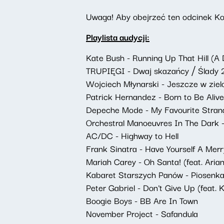
Uwaga! Aby obejrzeć ten odcinek Kon
Playlista audycji:
Kate Bush - Running Up That Hill (A 
TRUPIĘGI - Dwaj skazańcy ⧸ Ślady
Wojciech Młynarski - Jeszcze w zie
Patrick Hernandez - Born to Be Alive
Depeche Mode - My Favourite Stran
Orchestral Manoeuvres In The Dark 
AC/DC - Highway to Hell
Frank Sinatra - Have Yourself A Merr
Mariah Carey - Oh Santa! (feat. Ari
Kabaret Starszych Panów - Piosenka
Peter Gabriel - Don't Give Up (feat. 
Boogie Boys - BB Are In Town
November Project - Safandula