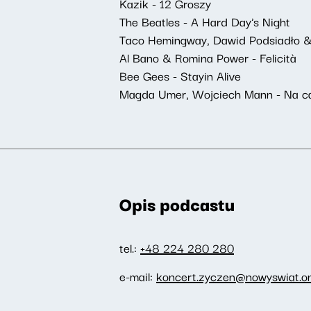
Kazik - 12 Groszy
The Beatles - A Hard Day's Night
Taco Hemingway, Dawid Podsiadło &
Al Bano & Romina Power - Felicità
Bee Gees - Stayin Alive
Magda Umer, Wojciech Mann - Na cał
Opis podcastu
tel.:
+48 224 280 280
e-mail:
koncert.zyczen@nowyswiat.on