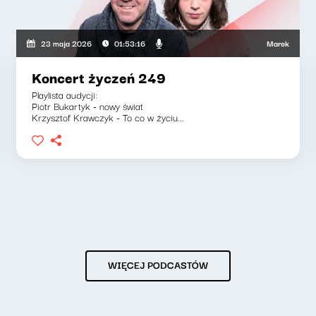
ska, Jakub Jędras
Marek Napiórkowski
23 maja 2026
01:53:16
Koncert życzeń 249
Playlista audycji:
Piotr Bukartyk - nowy świat
Krzysztof Krawczyk - To co w życiu...
WIĘCEJ PODCASTÓW