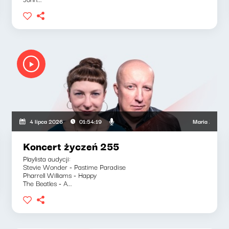
owski, Wojciech Mann, Ryszard Koziołek
Maria Zamachowska,
4 lipca 2026
01:54:19
Koncert życzeń 255
Playlista audycji:
Stevie Wonder - Pastime Paradise
Pharrell Williams - Happy
The Beatles - A...