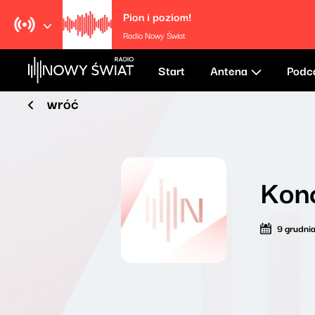
Pion i poziom!
Radio Nowy Świat
Start
Antena
Podc
wróć
Kon
9 grudni