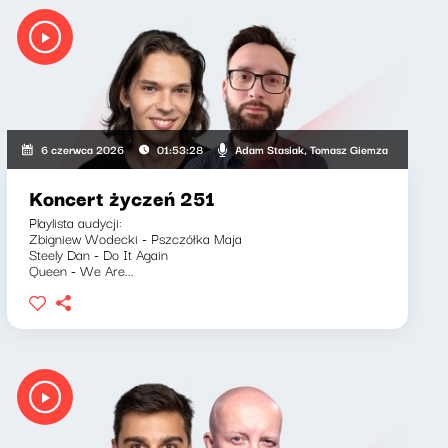
aria Lengren
Adam Stasiak, Tomasz Giemza
6 czerwca 2026
01:53:28
Koncert życzeń 251
Playlista audycji:
Zbigniew Wodecki - Pszczółka Maja
Steely Dan - Do It Again
Queen - We Are...