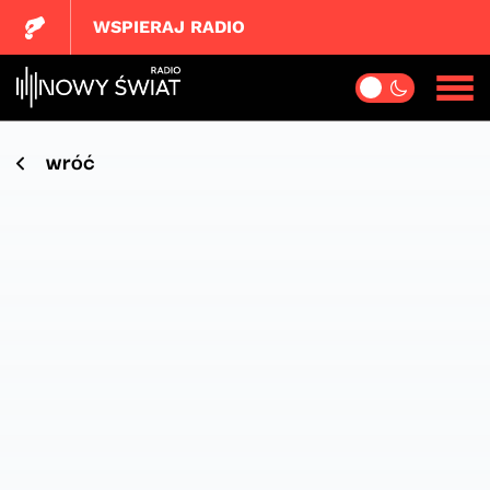
WSPIERAJ RADIO
wróć