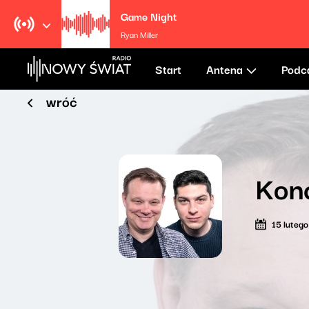
Game Night
Ryan Miller
Start
Antena
Podc
wróć
Kon
15 luteg