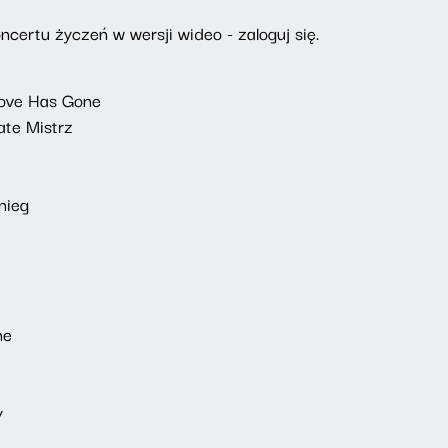
certu życzeń w wersji wideo - zaloguj się.
Love Has Gone
ate Mistrz
nieg
ne
y