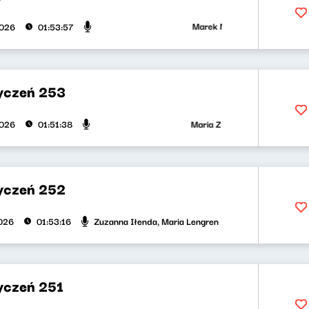
Marek Napiórkowski, Jose Torres
2026
01:53:57
yczeń 253
Maria Zamachowska, Olga Bobienk
2026
01:51:38
yczeń 252
Zuzanna Iłenda, Maria Lengren
026
01:53:16
yczeń 251