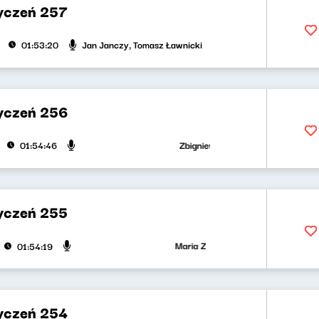
yczeń 257
Jan Janczy, Tomasz Ławnicki
01:53:20
yczeń 256
Zbigniew Zamachowski, Wojciech Mann
01:54:46
yczeń 255
Maria Zamachowska, Piotr Bukartyk
01:54:19
yczeń 254