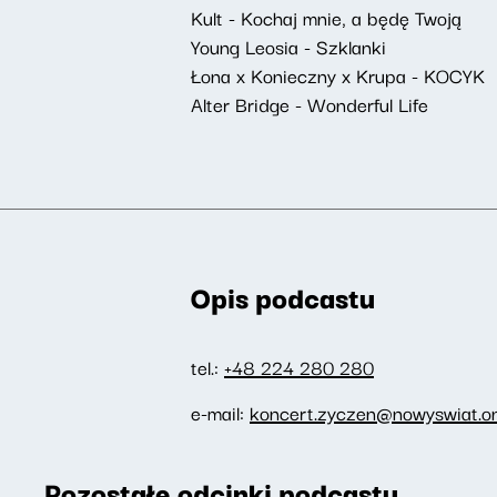
Kult - Kochaj mnie, a będę Twoją
Young Leosia - Szklanki
Łona x Konieczny x Krupa - KOCYK
Alter Bridge - Wonderful Life
Opis podcastu
tel.:
+48 224 280 280
e-mail:
koncert.zyczen@nowyswiat.on
Pozostałe odcinki podcastu