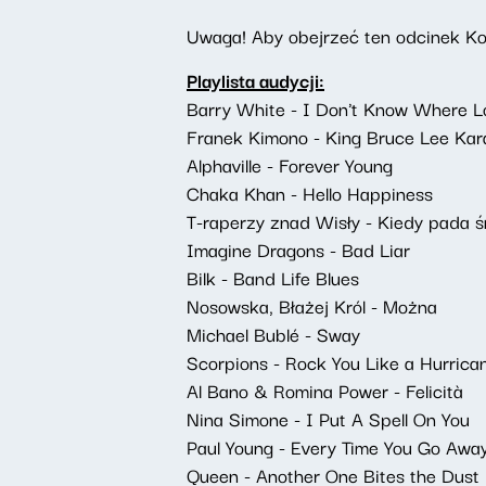
Uwaga! Aby obejrzeć ten odcinek Kon
Playlista audycji:
Barry White - I Don't Know Where 
Franek Kimono - King Bruce Lee Kar
Alphaville - Forever Young
Chaka Khan - Hello Happiness
T-raperzy znad Wisły - Kiedy pada ś
Imagine Dragons - Bad Liar
Bilk - Band Life Blues
Nosowska, Błażej Król - Można
Michael Bublé - Sway
Scorpions - Rock You Like a Hurrica
Al Bano & Romina Power - Felicità
Nina Simone - I Put A Spell On You
Paul Young - Every Time You Go Awa
Queen - Another One Bites the Dust