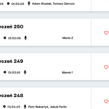
Adam Stasiak, Tomasz Giemza
026
01:53:28
yczeń 250
Maria Zamachowska, Jakub Jędras
01:52:08
yczeń 249
Marek Napiórkowski, Adam Stasiak
01:53:16
yczeń 248
Piotr Bukartyk, Jakub Ferlin
01:54:45