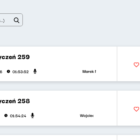
yczeń 259
Marek Napiórkowski, Adriana Bąkow
26
01:53:52
yczeń 258
Wojciech Malajkat, Ryszard Koziołek
01:54:24