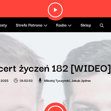
asty
Strefa Patrona
Radio
Sklep
cert życzeń 182 [WIDEO]
o 2025
01:52:52
Mikołaj Tyczyński
,
Jakub Jędras