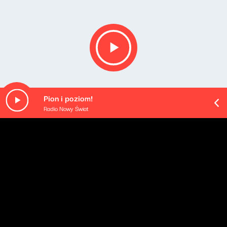
Pion i poziom!
Radio Nowy Świat
O odcinku
Uwaga! Aby obejrzeć ten odcinek Koncertu życzeń w