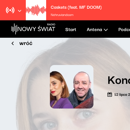
Caskets (feat. MF DOOM)
Nehruviandoom
Start
Antena
Podc
wróć
Kon
12 lipca