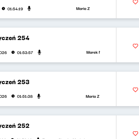
Maria Zamachowska, Piotr Bukartyk
01:54:19
yczeń 254
Marek Napiórkowski, Jose Torres
2026
01:53:57
yczeń 253
Maria Zamachowska, Olga Bobienk
2026
01:51:38
yczeń 252