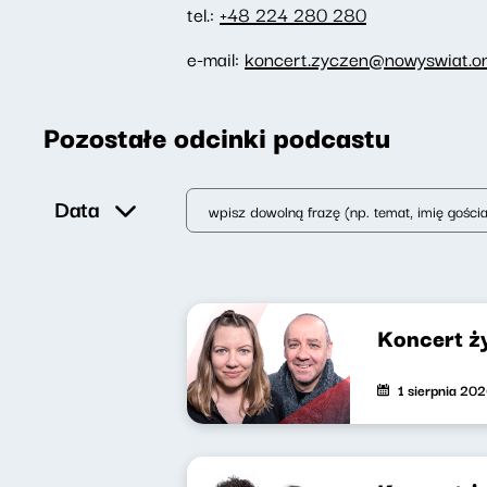
tel.:
+48 224 280 280
e-mail:
koncert.zyczen@nowyswiat.on
Pozostałe odcinki podcastu
Data
Koncert ż
1 sierpnia 20