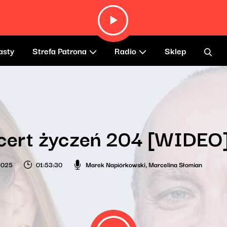
asty
Strefa Patrona
Radio
Sklep
cert życzeń 204 [WIDEO
 2025
01:53:30
Marek Napiórkowski
,
Marcelina Słomian