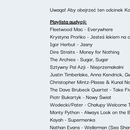
Uwaga! Aby obejrzeć ten odcinek Kon
Playlista audycji:
Fleetwood Mac - Everywhere
Krystyna Prońko - Jesteś lekiem na c
Igor Herbut - Jasny
Dire Straits - Money for Nothing
The Archies - Sugar, Sugar
Sztywny Pal Azji - Nieprzemakalni
Justin Timberlake, Anna Kendrick, G
Christopher Mintz-Plasse & Kunal N
The Dave Brubeck Quartet - Take Fi
Piotr Bukartyk - Nowy Świat
Wodecki/Pater - Chałupy Welcome To
Monty Python - Always Look on the Br
Kayah - Supermenka
Nathan Evans - Wellerman (Sea Shan