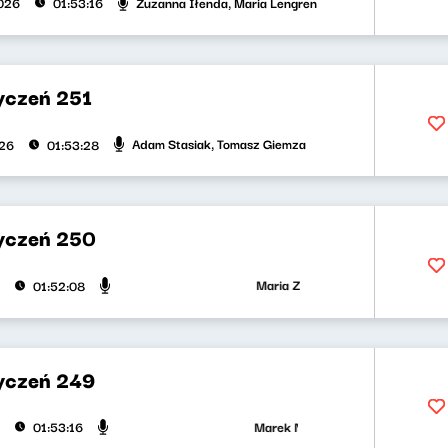
Zuzanna Iłenda, Maria Lengren
026
01:53:16
yczeń 251
Adam Stasiak, Tomasz Giemza
026
01:53:28
yczeń 250
Maria Zamachowska, Jakub Jędras
01:52:08
yczeń 249
Marek Napiórkowski, Adam Stasiak
01:53:16