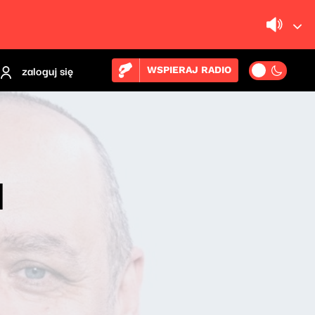
zaloguj się
WSPIERAJ RADIO
]