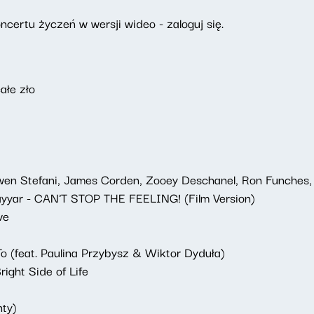
certu życzeń w wersji wideo - zaloguj się.
ałe zło
wen Stefani, James Corden, Zooey Deschanel, Ron Funches, C
ayyar - CAN'T STOP THE FEELING! (Film Version)
ve
 (feat. Paulina Przybysz & Wiktor Dyduła)
ight Side of Life
ty)