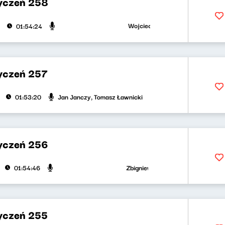
yczeń 258
Wojciech Malajkat, Ryszard Koziołek
01:54:24
yczeń 257
Jan Janczy, Tomasz Ławnicki
01:53:20
yczeń 256
Zbigniew Zamachowski, Wojciech Mann
01:54:46
yczeń 255