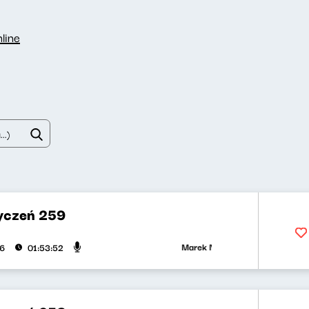
line
yczeń 259
Marek Napiórkowski, Adriana Bąkow
26
01:53:52