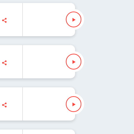
ek
nn, Ryszard Koziołek