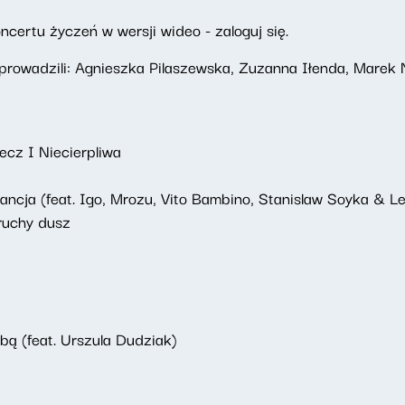
certu życzeń w wersji wideo - zaloguj się.
prowadzili: Agnieszka Pilaszewska, Zuzanna Iłenda, Marek 
Lecz I Niecierpliwa
rancja (feat. Igo, Mrozu, Vito Bambino, Stanislaw Soyka & 
ruchy dusz
bą (feat. Urszula Dudziak)