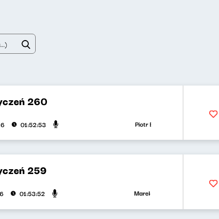
yczeń 260
Piotr Bukartyk, Helena Wnorowsk
26
01:52:53
yczeń 259
Marek Napiórkowski, Adriana Bąk
26
01:53:52