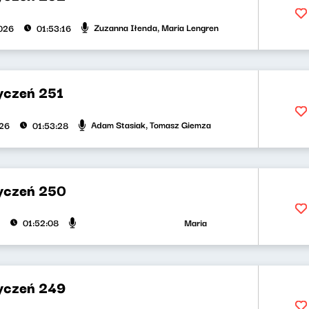
Zuzanna Iłenda, Maria Lengren
026
01:53:16
yczeń 251
Adam Stasiak, Tomasz Giemza
026
01:53:28
yczeń 250
Maria Zamachowska, Jakub Jędras
01:52:08
yczeń 249