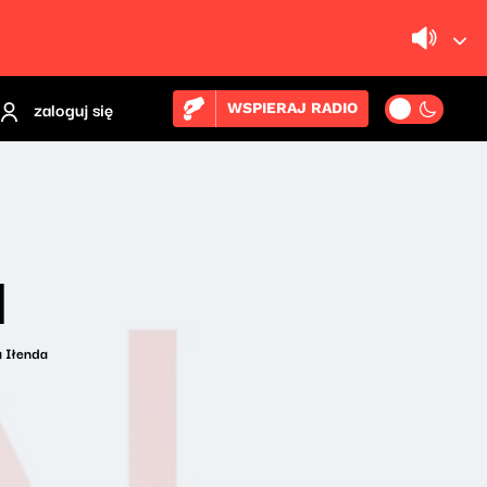
zaloguj się
WSPIERAJ RADIO
]
 Iłenda