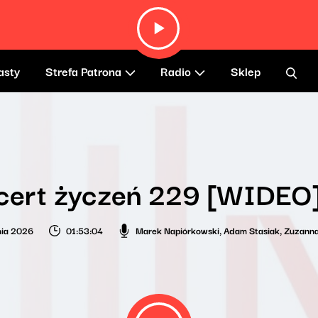
asty
Strefa Patrona
Radio
Sklep
cert życzeń 229 [WIDEO
nia 2026
01:53:04
Marek Napiórkowski
,
Adam Stasiak
,
Zuzanna