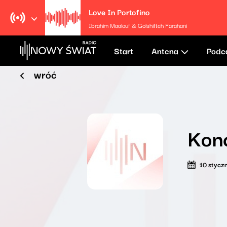
Love In Portofino
Ibrahim Maalouf & Golshifteh Farahani
Start
Antena
Podc
wróć
Kon
10 stycz