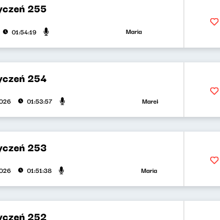
yczeń 255
Maria Zamachowska, Piotr Bukartyk
01:54:19
yczeń 254
Marek Napiórkowski, Jose Torre
2026
01:53:57
yczeń 253
Maria Zamachowska, Olga Bobi
2026
01:51:38
yczeń 252