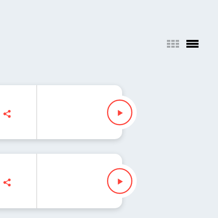
a
owska