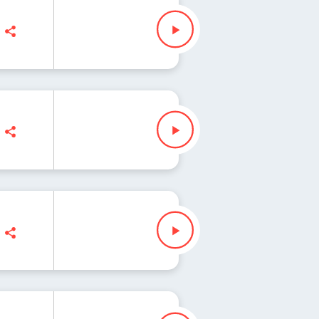
s
enko