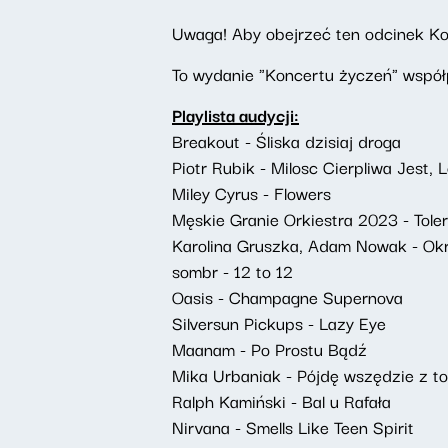
Uwaga! Aby obejrzeć ten odcinek Kon
To wydanie "Koncertu życzeń" współ
Playlista audycji:
Breakout - Śliska dzisiaj droga
Piotr Rubik - Milosc Cierpliwa Jest, 
Miley Cyrus - Flowers
Męskie Granie Orkiestra 2023 - Tole
Karolina Gruszka, Adam Nowak - Ok
sombr - 12 to 12
Oasis - Champagne Supernova
Silversun Pickups - Lazy Eye
Maanam - Po Prostu Bądź
Mika Urbaniak - Pójdę wszędzie z to
Ralph Kamiński - Bal u Rafała
Nirvana - Smells Like Teen Spirit