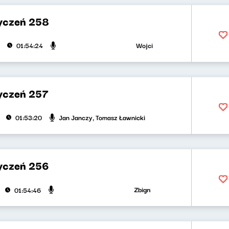
yczeń 258
Wojciech Malajkat, Ryszard Kozioł
01:54:24
yczeń 257
Jan Janczy, Tomasz Ławnicki
01:53:20
yczeń 256
Zbigniew Zamachowski, Wojciech Ma
01:54:46