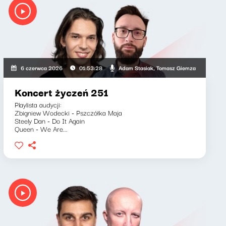
Maria Lengren
Adam Stasiak, Tomasz Giemza
6 czerwca 2026
01:53:28
Koncert życzeń 251
Playlista audycji:
Zbigniew Wodecki - Pszczółka Maja
Steely Dan - Do It Again
Queen - We Are...