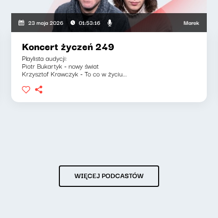
wska, Jakub Jędras
Marek Napiórkowsk
23 maja 2026
01:53:16
Koncert życzeń 249
Playlista audycji:
Piotr Bukartyk - nowy świat
Krzysztof Krawczyk - To co w życiu...
WIĘCEJ PODCASTÓW