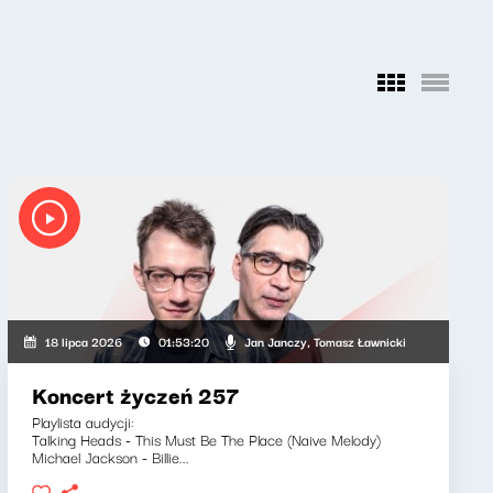
, Ryszard Koziołek
Jan Janczy, Tomasz Ławnicki
18 lipca 2026
01:53:20
Koncert życzeń 257
Playlista audycji:
Talking Heads - This Must Be The Place (Naive Melody)
Michael Jackson - Billie...