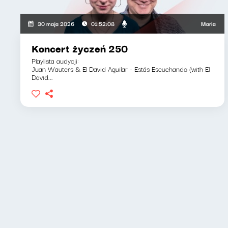
Maria Zamacho
30 maja 2026
01:52:08
Koncert życzeń 250
Playlista audycji:
Juan Wauters & El David Aguilar - Estás Escuchando (with El
David...