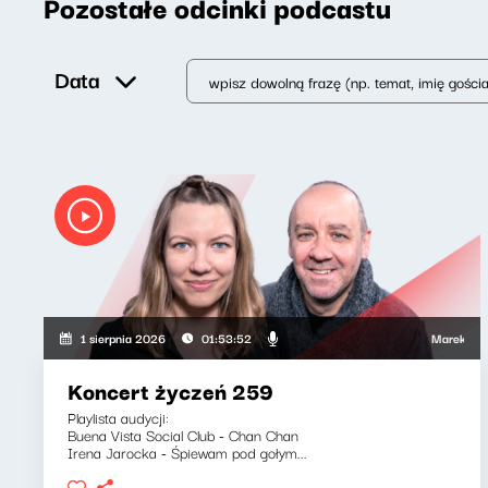
Pozostałe odcinki podcastu
Data
Marek Napiórk
1 sierpnia 2026
01:53:52
Koncert życzeń 259
Playlista audycji:
Buena Vista Social Club - Chan Chan
Irena Jarocka - Śpiewam pod gołym...