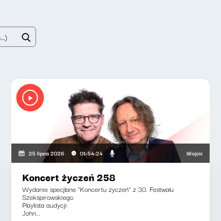
owski, Adriana Bąkowska
Wojciech Malajkat
25 lipca 2026
01:54:24
Koncert życzeń 258
Wydanie specjlane "Koncertu zyczeń" z 30. Festwalu
Szekspirowskiego.
Playlista audycji:
John...