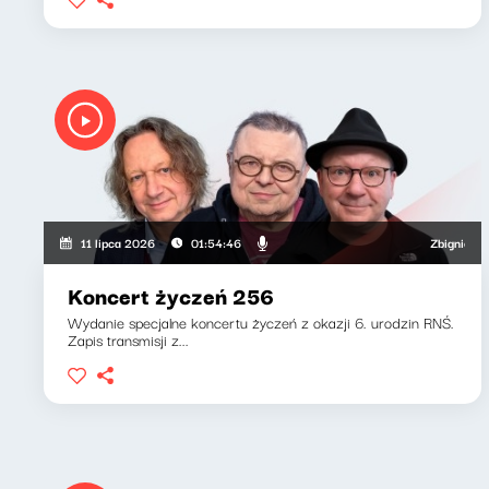
Zbigniew Zamac
11 lipca 2026
01:54:46
Koncert życzeń 256
Wydanie specjalne koncertu życzeń z okazji 6. urodzin RNŚ.
Zapis transmisji z...