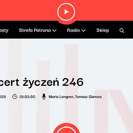
asty
Strefa Patrona
Radio
Sklep
cert życzeń 246
026
01:52:50
Maria Lengren
,
Tomasz Giemza