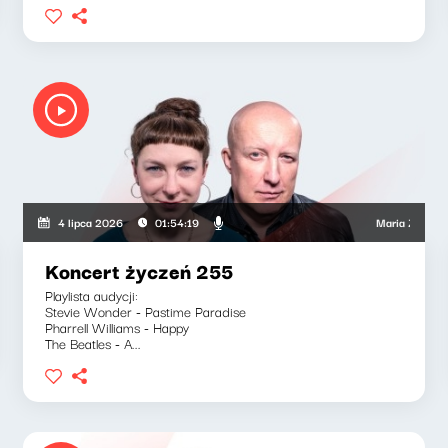
howski, Wojciech Mann, Ryszard Koziołek
Maria Zamachowska,
4 lipca 2026
01:54:19
Koncert życzeń 255
Playlista audycji:
Stevie Wonder - Pastime Paradise
Pharrell Williams - Happy
The Beatles - A...