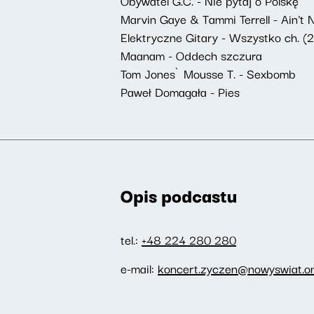
Obywatel G.C. - Nie pytaj o Polskę
Marvin Gaye & Tammi Terrell - Ain't
Elektryczne Gitary - Wszystko ch. (
Maanam - Oddech szczura
Tom Jones`Mousse T. - Sexbomb
Paweł Domagała - Pies
Opis podcastu
tel.:
+48 224 280 280
e-mail:
koncert.zyczen@nowyswiat.on