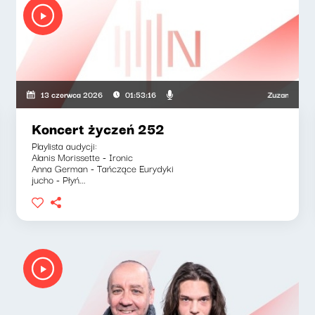
wska, Olga Bobienko
Zuzanna Iłenda, 
13 czerwca 2026
01:53:16
Koncert życzeń 252
Playlista audycji:
Alanis Morissette - Ironic
Anna German - Tańczące Eurydyki
jucho - Płyń...