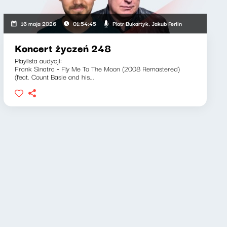
i, Adam Stasiak
Piotr Bukartyk, Jakub Ferlin
16 maja 2026
01:54:45
Koncert życzeń 248
Playlista audycji:
Frank Sinatra - Fly Me To The Moon (2008 Remastered)
(feat. Count Basie and his...