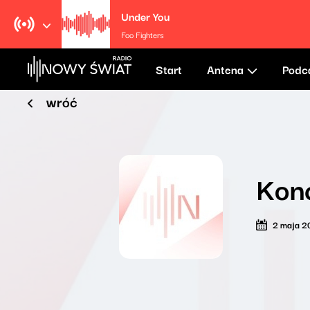
Under You
Foo Fighters
Start
Antena
Podc
wróć
Kon
2 maja 2