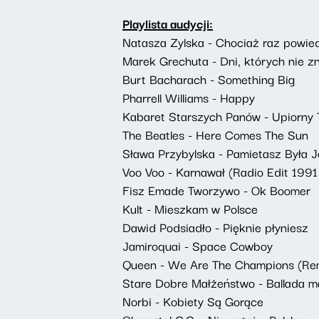
Playlista audycji:
Natasza Zylska - Chociaż raz powie
Marek Grechuta - Dni, których nie 
Burt Bacharach - Something Big
Pharrell Williams - Happy
Kabaret Starszych Panów - Upiorny 
The Beatles - Here Comes The Sun
Sława Przybylska - Pamietasz Była J
Voo Voo - Karnawał (Radio Edit 199
Fisz Emade Tworzywo - Ok Boomer
Kult - Mieszkam w Polsce
Dawid Podsiadło - Pięknie płyniesz
Jamiroquai - Space Cowboy
Queen - We Are The Champions (Re
Stare Dobre Małżeństwo - Ballada 
Norbi - Kobiety Są Gorące