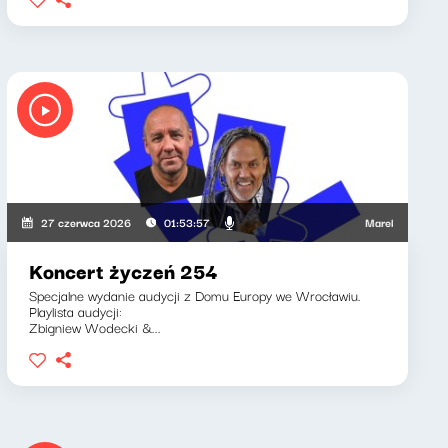
 Piotr Bukartyk
Marek Napiórkowski, 
27 czerwca 2026
01:53:57
Koncert życzeń 254
Specjalne wydanie audycji z Domu Europy we Wrocławiu.
Playlista audycji:
Zbigniew Wodecki &...