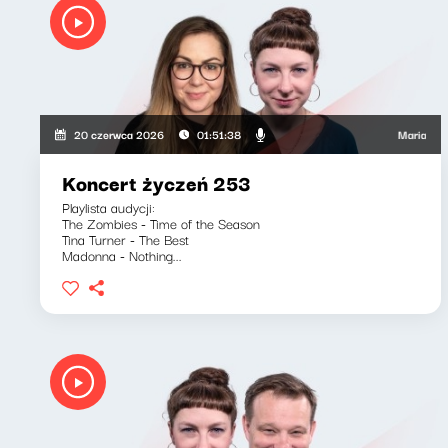
Maria Zamacho
20 czerwca 2026
01:51:38
Koncert życzeń 253
Playlista audycji:
The Zombies - Time of the Season
Tina Turner - The Best
Madonna - Nothing...