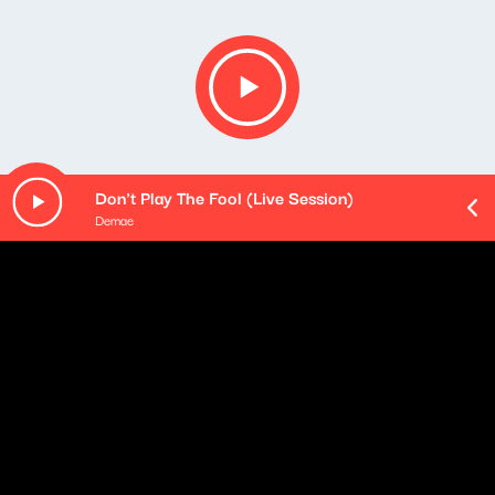
Don't Play The Fool (Live Session)
Demae
O odcinku
Playlista audycji:
Frank Sinatra - Fly Me To The Moon (2008