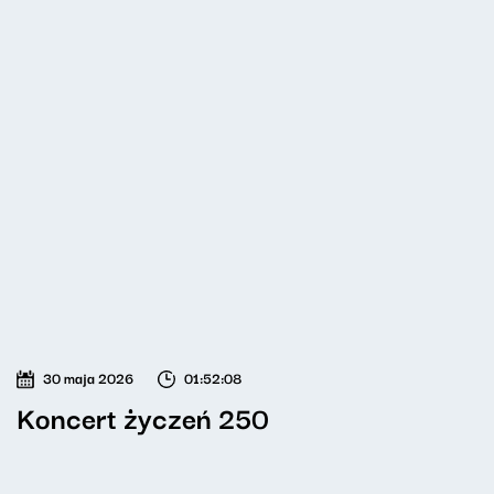
30 maja 2026
01:52:08
Koncert życzeń 250