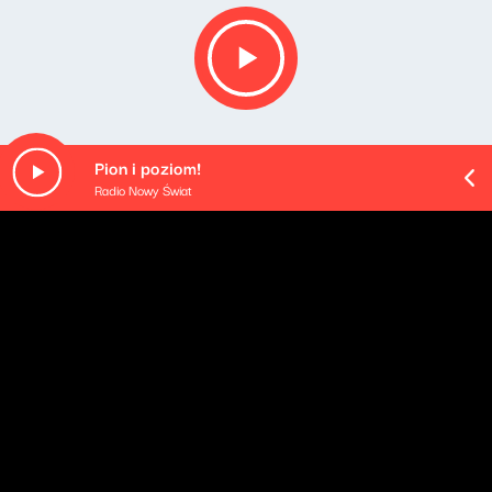
Pion i poziom!
Radio Nowy Świat
O odcinku
Playlista audycji:
Zbigniew Wodecki - Pszczółka Maja
Steely Dan - Do It Again