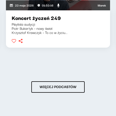
ska, Jakub Jędras
Marek Napiórkowski
23 maja 2026
01:53:16
Koncert życzeń 249
Playlista audycji:
Piotr Bukartyk - nowy świat
Krzysztof Krawczyk - To co w życiu...
WIĘCEJ PODCASTÓW