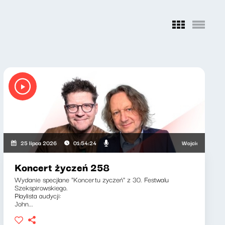
i, Adriana Bąkowska
Wojciech Malajkat, Ry
25 lipca 2026
01:54:24
Koncert życzeń 258
Wydanie specjlane "Koncertu zyczeń" z 30. Festwalu
Szekspirowskiego.
Playlista audycji:
John...