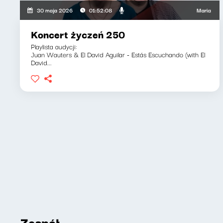
Maria Zamachow
30 maja 2026
01:52:08
Koncert życzeń 250
Playlista audycji:
Juan Wauters & El David Aguilar - Estás Escuchando (with El
David...
Zespół