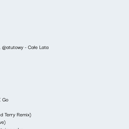
 @atutowy - Całe Lata
I Go
dd Terry Remix)
ve)