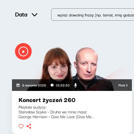
Data
Piotr Bukartyk,
8 sierpnia 2026
01:52:53
Koncert życzeń 260
Playlista audycji:
Stanisław Soyka - Druha we mnie masz
George Harrison - Give Me Love (Give Me...