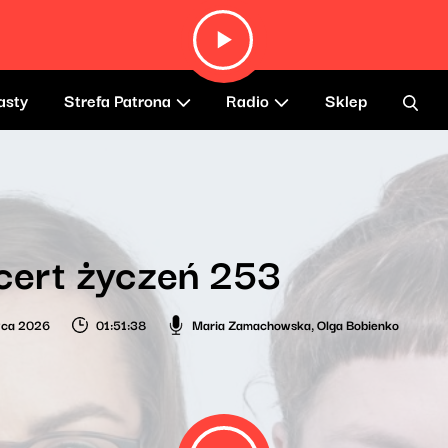
asty
Strefa Patrona
Radio
Sklep
cert życzeń 253
wca 2026
01:51:38
Maria Zamachowska
,
Olga Bobienko