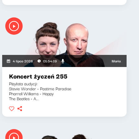
ki, Wojciech Mann, Ryszard Koziołek
Maria Zamachowska, Pio
4 lipca 2026
01:54:19
Koncert życzeń 255
Playlista audycji:
Stevie Wonder - Pastime Paradise
Pharrell Williams - Happy
The Beatles - A...