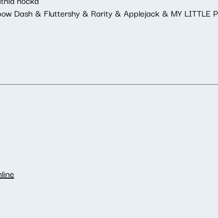
atnia nocka
inbow Dash & Fluttershy & Rarity & Applejack & MY LITTLE 
line