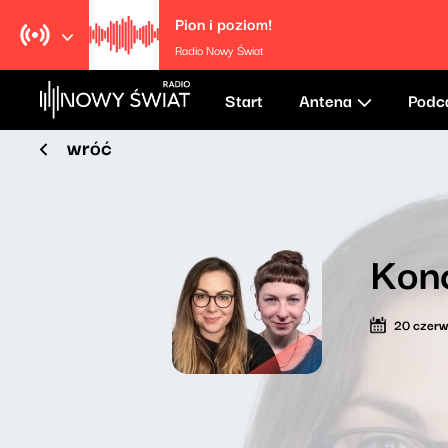
Pion i poziom!
Radio Nowy Świat
Start
Antena
Podc
wróć
Kon
20 czer