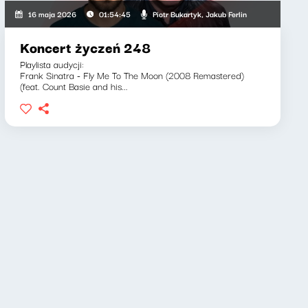
, Adam Stasiak
Piotr Bukartyk, Jakub Ferlin
16 maja 2026
01:54:45
Koncert życzeń 248
Playlista audycji:
Frank Sinatra - Fly Me To The Moon (2008 Remastered)
(feat. Count Basie and his...