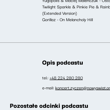
Yugopolis & Maciej Maleńczuk - Ost
Twilight Sparkle & Pinkie Pie & Ra
(Extended Version)
Gorillaz - On Melancholy Hill
Opis podcastu
tel.:
+48 224 280 280
e-mail:
koncert.zyczen@nowyswiat.on
Pozostałe odcinki podcastu