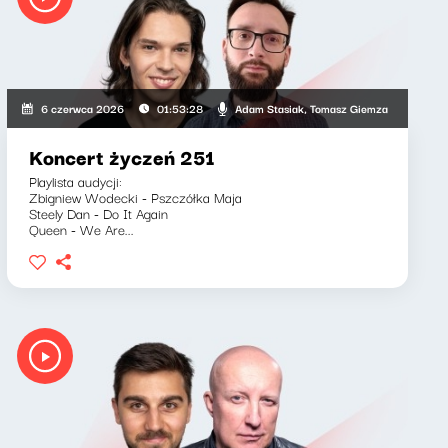
aria Lengren
Adam Stasiak, Tomasz Giemza
6 czerwca 2026
01:53:28
Koncert życzeń 251
Playlista audycji:
Zbigniew Wodecki - Pszczółka Maja
Steely Dan - Do It Again
Queen - We Are...