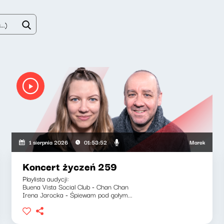
 Helena Wnorowska
Marek Napiórkowsk
1 sierpnia 2026
01:53:52
Koncert życzeń 259
Playlista audycji:
Buena Vista Social Club - Chan Chan
Irena Jarocka - Śpiewam pod gołym...