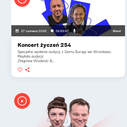
Marek Napiórko
27 czerwca 2026
01:53:57
Koncert życzeń 254
Specjalne wydanie audycji z Domu Europy we Wrocławiu.
Playlista audycji:
Zbigniew Wodecki &...