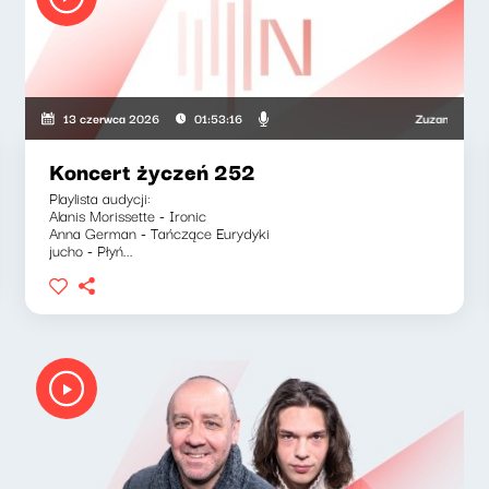
wski, Jose Torres
Zuzanna Iłenda, M
13 czerwca 2026
01:53:16
Koncert życzeń 252
Playlista audycji:
Alanis Morissette - Ironic
Anna German - Tańczące Eurydyki
jucho - Płyń...