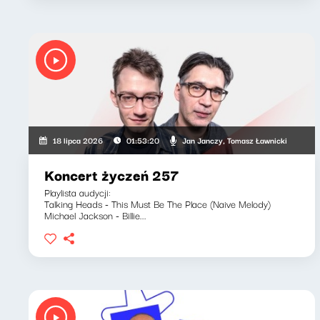
Jan Janczy, Tomasz Ławnicki
18 lipca 2026
01:53:20
Koncert życzeń 257
Playlista audycji:
Talking Heads - This Must Be The Place (Naive Melody)
Michael Jackson - Billie...