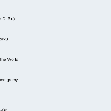
o Di Blu)
orku
 the World
lone gramy
o-Go