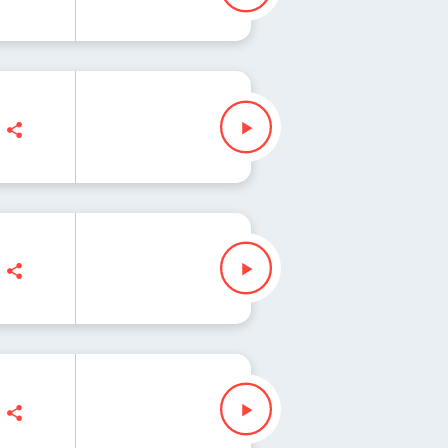
kowska
łek
ann, Ryszard Koziołek