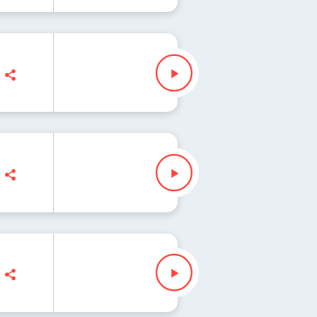
es
enko