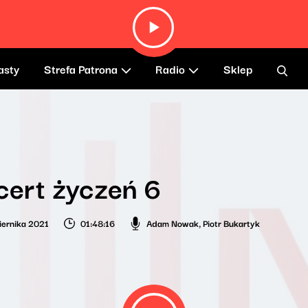
asty
Strefa Patrona
Radio
Sklep
ert życzeń 6
iernika 2021
01:48:16
Adam Nowak
,
Piotr Bukartyk