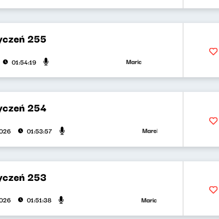
yczeń 255
Maria Zamachowska, Piotr Bukartyk
01:54:19
yczeń 254
Marek Napiórkowski, Jose Torr
2026
01:53:57
yczeń 253
Maria Zamachowska, Olga Bobi
2026
01:51:38