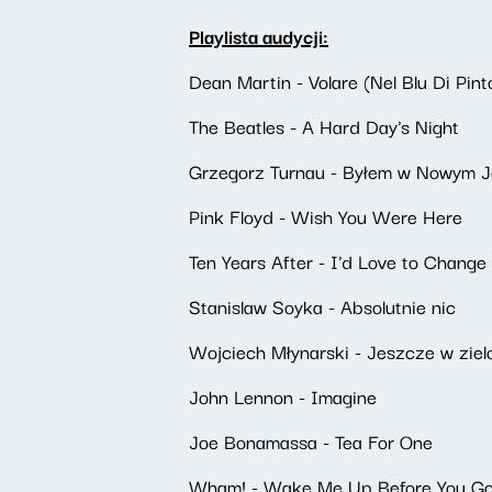
Playlista audycji:
Dean Martin - Volare (Nel Blu Di Pint
The Beatles - A Hard Day's Night
Grzegorz Turnau - Byłem w Nowym J
Pink Floyd - Wish You Were Here
Ten Years After - I'd Love to Change
Stanislaw Soyka - Absolutnie nic
Wojciech Młynarski - Jeszcze w zie
John Lennon - Imagine
Joe Bonamassa - Tea For One
Wham! - Wake Me Up Before You G