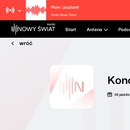
Pion i poziom!
Radio Nowy Świat
Start
Antena
Podc
wróć
Konc
16 paźdz