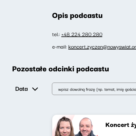
Opis podcastu
tel.:
+48 224 280 280
e-mail:
koncert.zyczen@nowyswiat.on
Pozostałe odcinki podcastu
Data
Koncert ż