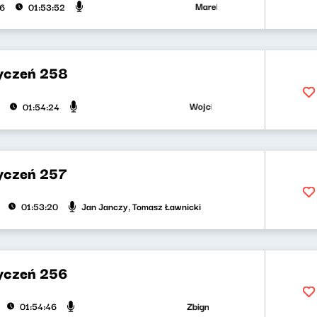
Marek Napiórkowski, Adriana Bą
26
01:53:52
yczeń 258
Wojciech Malajkat, Ryszard Kozio
01:54:24
yczeń 257
Jan Janczy, Tomasz Ławnicki
01:53:20
yczeń 256
Zbigniew Zamachowski, Wojciech M
01:54:46