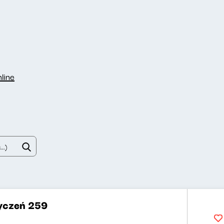
line
yczeń 259