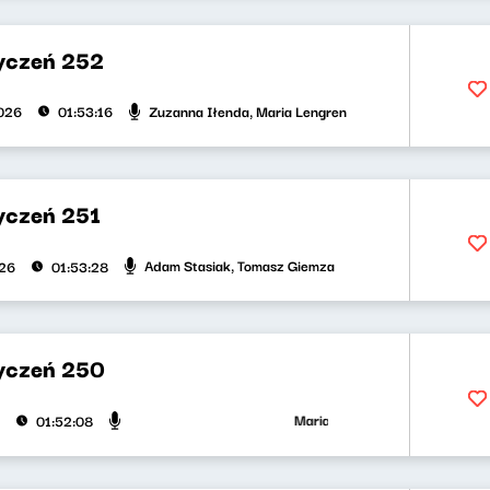
yczeń 252
Zuzanna Iłenda, Maria Lengren
026
01:53:16
yczeń 251
Adam Stasiak, Tomasz Giemza
026
01:53:28
yczeń 250
Maria Zamachowska, Jakub Jędra
01:52:08