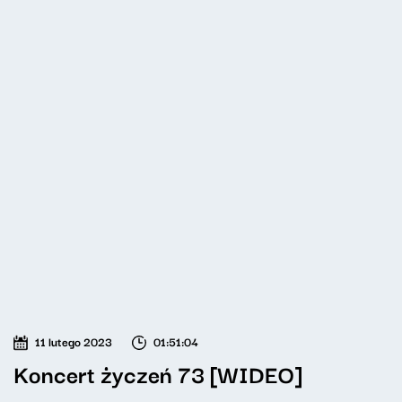
11 lutego 2023
01:51:04
Koncert życzeń 73 [WIDEO]