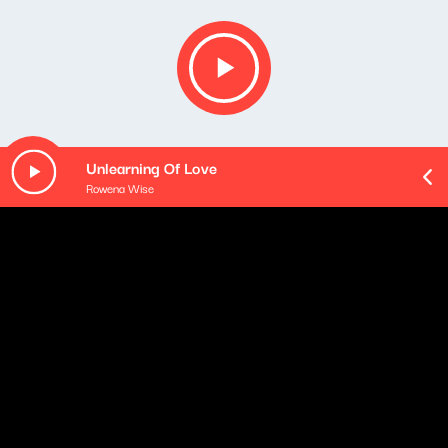
Unlearning Of Love
Rowena Wise
O odcinku
Uwaga! Aby obejrzeć ten odcinek Koncertu życzeń w
wersji wideo - zaloguj się.