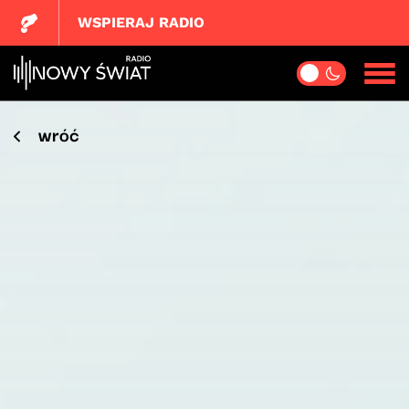
WSPIERAJ RADIO
wróć