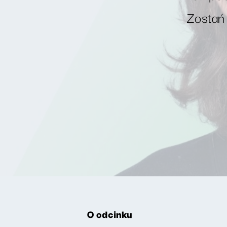
Zostań
O odcinku