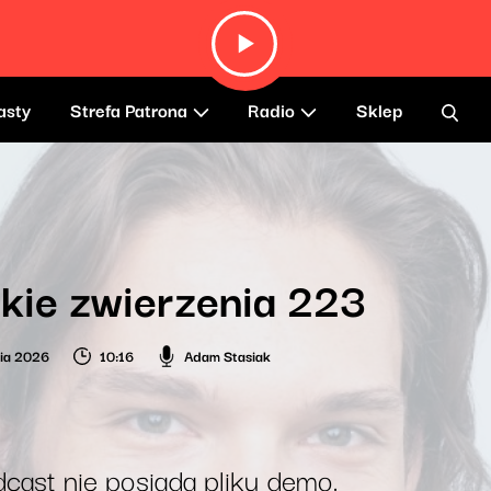
asty
Strefa Patrona
Radio
Sklep
kie zwierzenia 223
nia 2026
10:16
Adam Stasiak
cast nie posiada pliku demo.