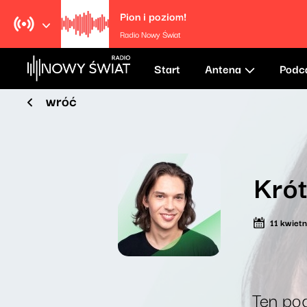
Pion i poziom!
Radio Nowy Świat
Start
Antena
Podc
wróć
Krót
11 kwiet
Ten pod