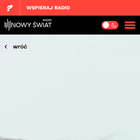
WSPIERAJ RADIO
wróć