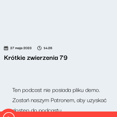
27 maja 2023
14:26
Krótkie zwierzenia 79
Ten podcast nie posiada pliku demo.
Zostań naszym Patronem, aby uzyskać
dostęp do podcastu.