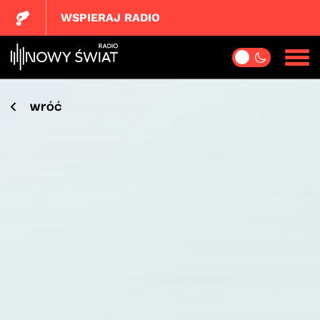
WSPIERAJ RADIO
wróć